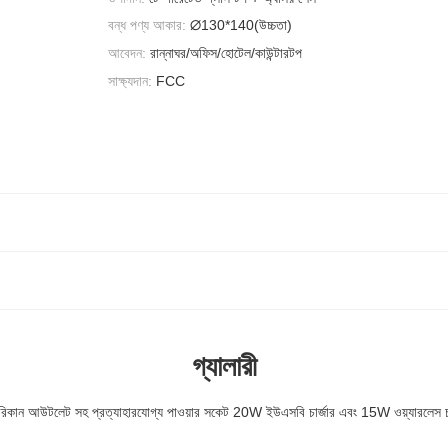
বন্ধ পণ্য আকার:
∅130*140(উচ্চতা)
আবেদন:
রান্নাঘর/অফিস/হোটেল/কাউন্টারটপ
সাক্ষ্যদান:
FCC
গ্যালারী
িকান আউটলেট সহ প্রত্যাহারযোগ্য পাওয়ার সকেট 20W ইউএসবি চার্জার এবং 15W ওয়্যারলেস চার