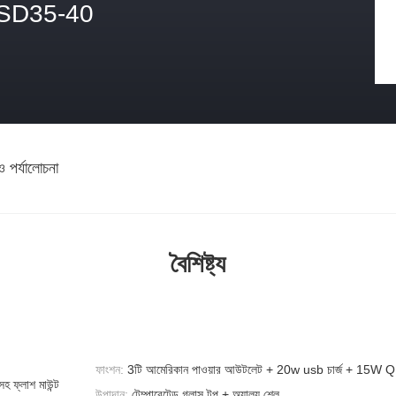
SD35-40
ও পর্যালোচনা
বৈশিষ্ট্য
ফাংশন:
3টি আমেরিকান পাওয়ার আউটলেট + 20w usb চার্জ + 15W QI চ
 ফ্লাশ মাউন্ট
উপাদান:
টেম্পারেটেড গ্লাস টপ + অ্যালয় শেল