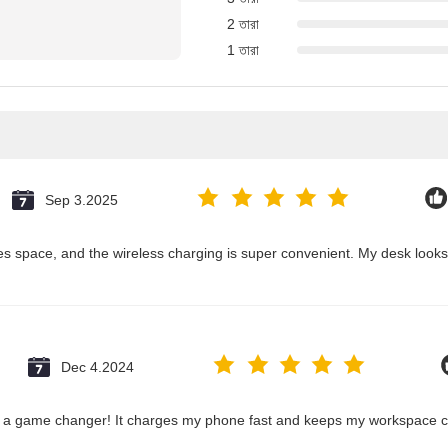
2 তারা
1 তারা
Sep 3.2025
es space, and the wireless charging is super convenient. My desk look
Dec 4.2024
s a game changer! It charges my phone fast and keeps my workspace cab