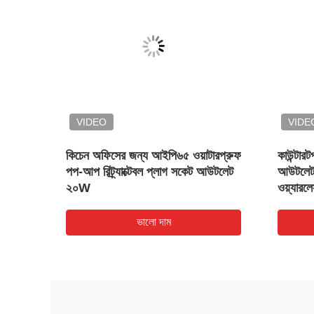
VIDEO
VIDE
কিচেন অফিসের জন্য আইপি৬৫ ওয়াটারপ্রুফ
কাউন্টার
পপ-আপ রিট্র্যাক্টেবল প্লাগ সকেট আউটলেট
আউটলেট
২০W
ওয়্যারলে
ভালো দাম