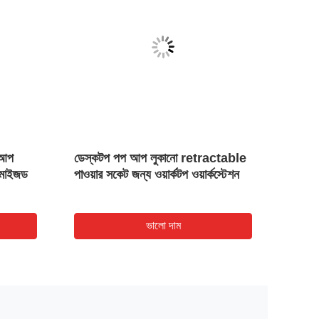
VID
প আপ
ডেস্কটপ পপ আপ লুকানো retractable
পপ আপ 
টমাইজড
পাওয়ার সকেট জন্য ওয়ার্কটপ ওয়ার্কস্টেশন
ফ্লাশ ম
ভালো দাম