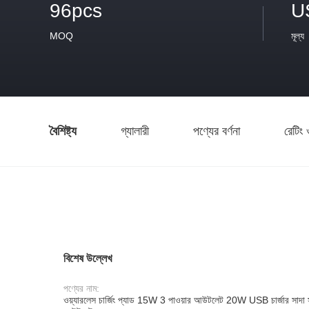
96pcs
U
MOQ
মূল্য
বৈশিষ্ট্য
গ্যালারী
পণ্যের বর্ণনা
রেটিং 
বিশেষ উল্লেখ
পণ্যের নাম:
ওয়্যারলেস চার্জিং প্যাড 15W 3 পাওয়ার আউটলেট 20W USB চার্জার সাদা সহ