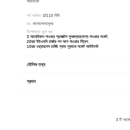
আউটলেট
গর্ত আকার:
∅110 মিমি
রঙ:
কালো/সাদা/ধূসর
বিশেষভাবে তুলে ধরা:
3 আমেরিকান পাওয়ার প্রজেক্টস পুনরুদ্ধারযোগ্য পাওয়ার সকেট
,
20W ইউএসবি চার্জার পপ আপ পাওয়ার স্ট্রিপ
,
15W ওয়্যারলেস চার্জিং প্যাড লুকানো সকেট আউটলেট
মৌলিক তথ্য
প্রদান
3 টি আমের