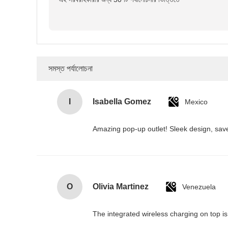
সমস্ত পর্যালোচনা
I
Isabella Gomez
Mexico
Amazing pop-up outlet! Sleek design, sav
O
Olivia Martinez
Venezuela
The integrated wireless charging on top i