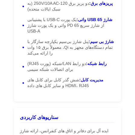
پریزهای برق:
دو پریز برق 120-250V/10A AC (به
سبک ایالات متحده)
شارژ USB 65 واتی:
یک پورت USB-C با پشتیبانی
از شارژ سریع PD 65 واتی و یک پورت شارژ
USB-A
شارژ بی سیم:
پنل شارژ بی‌سیم یکپارچه سازگار با
تمام دستگاه‌های مجهز به Qi، معمولاً برق ۱۵ وات
را ارائه می‌کند
رابط شبکه:
دو رابط LAN/شبکه ​​(پورت RJ45)
برای اتصالات شبکه سیمی
مدیریت کابل:
شش گذر کابل برای کابل های
HDMI، RJ45 و سایر کابل های داده
سناریوهای کاربردی
خانه
محصولات
فیلم های
دربارهی ما
ایده آل برای دفاتر و اتاق های کنفرانس، ارائه شارژ