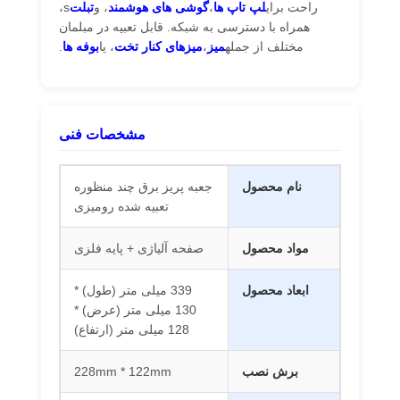
راحت برای
لپ تاپ ها
،
گوشی های هوشمند
، و
تبلت
s،
همراه با دسترسی به شبکه. قابل تعبیه در مبلمان
مختلف از جمله
میز
،
میزهای کنار تخت
، یا
بوفه ها
.
کارخانه تور
کنترل کیفیت
تماس با ما
اخبار
مشخصات فنی
همه موارد
Blog
حالا حرف بزن
نام محصول
جعبه پریز برق چند منظوره
تعبیه شده رومیزی
گیره برق میز
مواد محصول
صفحه آلیاژی + پایه فلزی
سوکت برق جمع شونده
ابعاد محصول
339 میلی متر (طول) *
سوکت برق کنفرانس
130 میلی متر (عرض) *
128 میلی متر (ارتفاع)
جعبه سوکت پاپ آپ
سوکت کشویی
برش نصب
228mm * 122mm