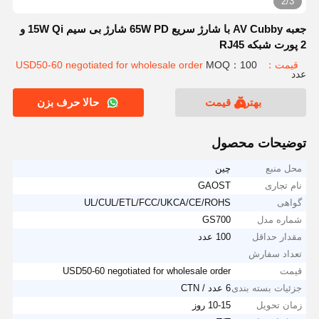
2/3
جعبه AV Cubby با شارژ سریع 65W PD شارژ بی سیم 15W Qi و
2 پورت شبکه RJ45
قیمت：USD50-60 negotiated for wholesale order
MOQ：100
عدد
بهترین قیمت
حالا حرف بزن
توضیحات محصول
محل منبع
چین
نام تجاری
GAOST
گواهی
UL/CUL/ETL/FCC/UKCA/CE/ROHS
شماره مدل
GS700
مقدار حداقل
100 عدد
تعداد سفارش
قیمت
USD50-60 negotiated for wholesale order
جزئیات بسته بندی
6 عدد / CTN
زمان تحویل
10-15 روز