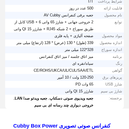
شرایط پرداخت
T/T
قابلیت ارائه
500 عدد در روز
نام محصول
جعبه برقی کنفرانس AV Cubby
توابع
2 خروجی جهانی + شارژ 65 واتی USB + 6 کابل از
طریق سوراخ + 2 شبکه RJ45 + شارژر QI 15 واتی
مواد محصول
صفحه آلیاژی + پایه فلزی
اندازه محصول
339 (طول) * 130 (عرض) * 128 (ارتفاع) میلی متر
اندازه سوراخ
328*122 میلی متر
برنامه
میز اتاق جلسه / میز اتاق کنفرانس
رنگ
سیاه/نقره ای
گواهی
CE/ROHS/UKCA/UL/CUL/SAA/ETL
پریزهای برق
120-250 ولت / 10 آمپر
شارژ USB
65 وات PD
شارژ بی سیم
شارژر QI 15 واتی
برجسته:
,
,
جعبه ویدیوی صوتی دسکتاپ
جعبه ویدئو صدا LAN
خروجی دیواری چند رسانه ای بی سیم
کنفرانس صوتی تصویری Cubby Box Power