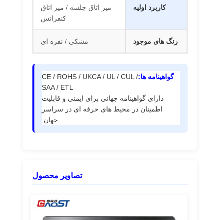
فاضلاب برق دکمه ی میز
کاربرد اولیه
میز اتاق جلسه / میز اتاق
کنفرانس
نوار برق زیر میز
رنگ های موجود
مشکی / نقره ای
سازمان دهنده کابل میز
شارژر USB توکار
گواهینامه ها:
CE / ROHS / UKCA / UL / CUL /
جعبه صوتی تصویری
SAA / ETL
دارای گواهینامه جهانی برای ایمنی و قابلیت
لوازم جانبی میز بالابر
اطمینان در محیط های حرفه ای در سراسر
جهان.
نوار برق بسته شده
سیستم صوتی بلوتوث مبل
چراغ مطالعه مبل
تصاویر محصول