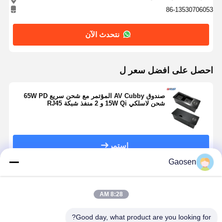
86-13530706053
نتحدث الآن
احصل على افضل سعر ل
صندوق AV Cubby المؤتمر مع شحن سريع 65W PD
شحن لاسلكي 15W Qi و 2 منفذ شبكة RJ45
استمر
Gaosen
المنتجات الموصى بها
8:28 AM
Good day, what product are you looking for?