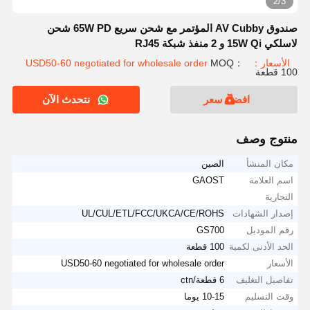
2/3
صندوق AV Cubby المؤتمر مع شحن سريع 65W PD شحن
لاسلكي 15W Qi و 2 منفذ شبكة RJ45
الأسعار：USD50-60 negotiated for wholesale order
MOQ：
100 قطعة
افضل سعر
نتحدث الآن
منتوج وصف
مكان المنشأ
الصين
اسم العلامة
GAOST
التجارية
إصدار الشهادات
UL/CUL/ETL/FCC/UKCA/CE/ROHS
رقم الموديل
GS700
الحد الأدنى لكمية
100 قطعة
الأسعار
USD50-60 negotiated for wholesale order
تفاصيل التغليف
6 قطعة/ctn
وقت التسليم
10-15 يوما