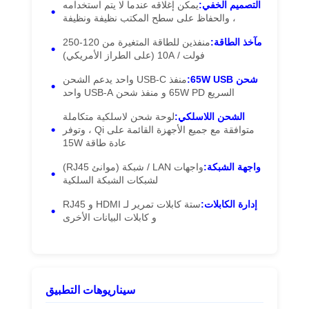
التصميم الخفي:
يمكن إغلاقه عندما لا يتم استخدامه
، والحفاظ على سطح المكتب نظيفة ونظيفة
مآخذ الطاقة:
منفذين للطاقة المتغيرة من 120-250
فولت / 10A (على الطراز الأمريكي)
شحن 65W USB:
منفذ USB-C واحد يدعم الشحن
السريع 65W PD و منفذ شحن USB-A واحد
الشحن اللاسلكي:
لوحة شحن لاسلكية متكاملة
متوافقة مع جميع الأجهزة القائمة على Qi ، وتوفر
عادة طاقة 15W
واجهة الشبكة:
واجهات LAN / شبكة (موانئ RJ45)
لشبكات الشبكة السلكية
إدارة الكابلات:
ستة كابلات تمرير لـ HDMI و RJ45
و كابلات البيانات الأخرى
منزل
المنتجات
أشرطة فيديو
حول بنا
سيناريوهات التطبيق