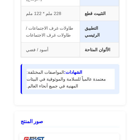
مخرج طاقة بمشبك مكتبي
التثبيت قطع
228 ملم * 122 ملم
شريط طاقة تحت المكتب
التطبيق
طاولات غرف الاجتماعات /
الرئيسي
طاولات غرف الاجتماعات
منظم كابلات الطاولة
شاحن USB مدمج
الألوان المتاحة
أسود / فضي
صندوق الصوت والصورة
الشهادات:
المواصفات المختلفة:
ملحقات مكتب الرفع
معتمدة عالمياً للسلامة والموثوقية في البيئات
المهنية في جميع أنحاء العالم.
شريط الطاقة المتقطع
نظام صوت بلوتوث للأريكة
مصباح قراءة للأريكة
صور المنتج