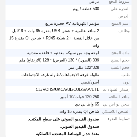
شروط الدفع
تي/تي
القدرة على
500 قطعة / يوم
العرض
اسم المنتج
مؤتمر الكهربائية AV حجيرة مربع
وظائف
2 منافذ عالمية + شحن USB بقدرة 65 وات + 6 كابل
من خلال الفتحة + 2 شبكة RJ45 + شاحن QI بقدرة 15
وات
مادة المنتج
لوحة وجه من سبيكة معدنية + قاعدة معدنية
حجم المنتج
339 (الطول) * 130 (العرض) * 128 (الارتفاع) ملم
حجم الثقب
328*122 مللي متر
طلب
طاولة غرفة الاجتماعات/طاولة غرفة الاجتماعات
لون
أسود/فضي
إصدار الشهادات
CE/ROHS/UKCA/UL/CUL/SAA/ETL
منافذ الطاقة
120-250 فولت/10 أمبير
شحن يو اس بي
65 واط بي دي
الشحن اللاسلكي
شاحن QI بقدرة 15 وات
تسليط الضوء:
,
صندوق الفيديو الصوتي على سطح المكتب
,
صندوق الفيديو الصوتي
منفذ جدار الوسائط المتعددة اللاسلكية