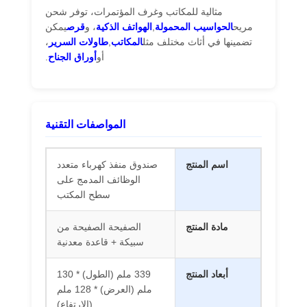
مثالية للمكاتب وغرف المؤتمرات، توفر شحن
مريح
الحواسيب المحمولة
,
الهواتف الذكية
، و
قرص
يمكن
تضمينها في أثاث مختلف مثل
المكاتب
,
طاولات السرير
،
جولة في
ضبط الجودة
اتصل بنا
أخبار
أو
أوراق الجناح
.
المعمل
المواصفات التقنية
جميع القضايا
Blog
نتحدث الآن
اسم المنتج
صندوق منفذ كهرباء متعدد
الوظائف المدمج على
جروميت قوة المكتب
سطح المكتب
مصدر الطاقة القابل للاستقبال
مادة المنتج
الصفيحة الصفيحة من
سبيكة + قاعدة معدنية
مصدر الكهرباء للمؤتمر
مربع المقابس المنبثقة
أبعاد المنتج
339 ملم (الطول) * 130
ملم (العرض) * 128 ملم
المقبس المنزلق
(الارتفاع)