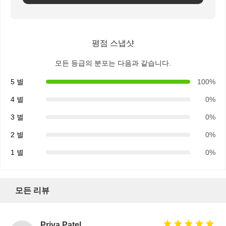
책상 클램프 전원 소지
책상 밑 멀티탭
평점 스냅샷
테이블 케이블 조직기
모든 등급의 분포는 다음과 같습니다.
埋め込みUSB充電器
5 별
100%
4 별
0%
오디오 비디오 박스
3 별
0%
리프트 데스크 액세서리
2 별
0%
켜진 전원 스트립
1 별
0%
소파 블루투스 오디오 시스템
소파 독서등
모든 리뷰
Priya Patel