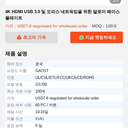
2/3
4K HDMI USB 3.0 및 오피스 네트워킹을 위한 알로이 페이스
플레이트
가격：USD7-8 negotiated for wholesale order
MOQ：100개
최고의 가격
지금 챗팅하세요
제품 설명
원래 장소
중국
브랜드 이름
GAOST
인증
UL/CUL/ETL/FCC/UKCA/CE/ROHS
모델 번호
GS700
최소 주문 수량
100개
가격
USD7-8 negotiated for wholesale order
포장 세부 사항
60 PC / 카튼
배달 시간
10-15일
지불 조건
티/티
공급 능력
0 일