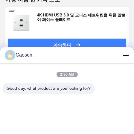
4K HDMI USB 3.0 및 오피스 네트워킹을 위한 알로
이 페이스 플레이트
계속하다
Gaosen
추천된 제품
2:30 AM
Good day, what product are you looking for?
65W PD 고속
HDMI 벽 오디
홈 시어터를 위
사무실 네트
충전, 15W Qi
오 비디오 출력
한 멀티미디어
킹용 4K HD
무선 충전 및 2
상자 멀티미디
오디오 비디오
오디오 비디
개의 RJ45 네트
어 소켓 OEM
월 박스 듀얼
월 박스 아
워크 포트가 있
XLR 암 월 플레
USB3.0
최고의 가격
최고의 가격
최고의 가격
최고의 가
는 회의실 AV
이트 86mm