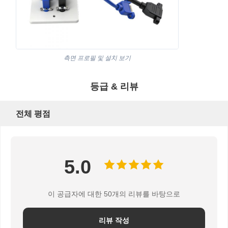
공장 투어
품질 관리
연락처
뉴스
측면 프로필 및 설치 보기
등급 & 리뷰
모든 케이스
Blog
지금 챗팅하
세요
전체 평점
책상 전원 그로밋
인출식 전원 소켓
5.0
회의실 전기 소켓
이 공급자에 대한 50개의 리뷰를 바탕으로
팝업 소켓 박스
리뷰 작성
슬라이딩 소켓