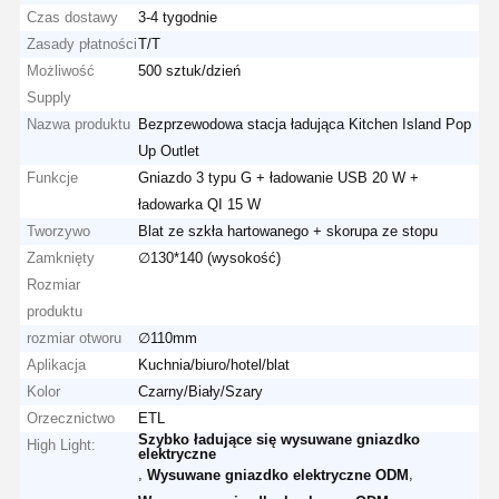
Czas dostawy
3-4 tygodnie
Zasady płatności
T/T
Możliwość
500 sztuk/dzień
Supply
Nazwa produktu
Bezprzewodowa stacja ładująca Kitchen Island Pop
Up Outlet
Funkcje
Gniazdo 3 typu G + ładowanie USB 20 W +
ładowarka QI 15 W
Tworzywo
Blat ze szkła hartowanego + skorupa ze stopu
Zamknięty
∅130*140 (wysokość)
Rozmiar
produktu
rozmiar otworu
∅110mm
Aplikacja
Kuchnia/biuro/hotel/blat
Kolor
Czarny/Biały/Szary
Orzecznictwo
ETL
Szybko ładujące się wysuwane gniazdko
High Light:
elektryczne
,
,
Wysuwane gniazdko elektryczne ODM