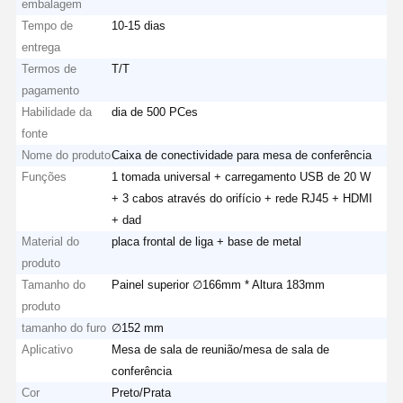
embalagem
Tempo de
10-15 dias
entrega
Termos de
T/T
pagamento
Habilidade da
dia de 500 PCes
fonte
Nome do produto
Caixa de conectividade para mesa de conferência
Funções
1 tomada universal + carregamento USB de 20 W
+ 3 cabos através do orifício + rede RJ45 + HDMI
+ dad
Material do
placa frontal de liga + base de metal
produto
Tamanho do
Painel superior ∅166mm * Altura 183mm
produto
tamanho do furo
∅152 mm
Aplicativo
Mesa de sala de reunião/mesa de sala de
conferência
Cor
Preto/Prata