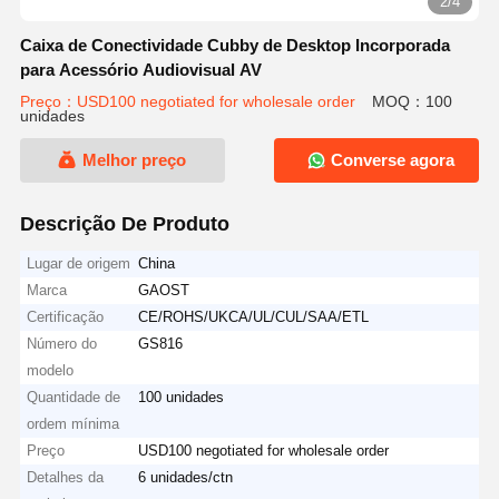
2/4
Caixa de Conectividade Cubby de Desktop Incorporada
para Acessório Audiovisual AV
Preço：USD100 negotiated for wholesale order
MOQ：100
unidades
Melhor preço
Converse agora
Descrição De Produto
Lugar de origem
China
Marca
GAOST
Certificação
CE/ROHS/UKCA/UL/CUL/SAA/ETL
Número do
GS816
modelo
Quantidade de
100 unidades
ordem mínima
Preço
USD100 negotiated for wholesale order
Detalhes da
6 unidades/ctn