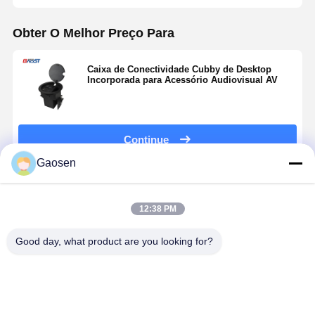
Obter O Melhor Preço Para
Caixa de Conectividade Cubby de Desktop
Incorporada para Acessório Audiovisual AV
Continue
Gaosen
Produtos Recomendados
12:38 PM
Good day, what product are you looking for?
Painel de
Caixa de
Caixa de
Caixa elétr
parede de
parede 4K
áudio visual
Cubby com
áudio e vídeo
HDMI Pass
pop-up
tomadas