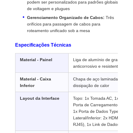
podem ser personalizados para padrões globais
de voltagem e plugues
Gerenciamento Organizado de Cabos:
Três
orifícios para passagem de cabos para
Fábrica
Controle De
Fale
Notícias
roteamento unificado sob a mesa
Qualidade
Conosco
Especificações Técnicas
Material - Painel
Liga de alumínio de grau aero
anticorrosivo e resistente a arr
Todos Os
Blog
Converse
Casos
Agora
Material - Caixa
Chapa de aço laminada a frio 
Inferior
dissipação de calor
ilhó de energia de mesa
Layout da Interface
Topo: 1x Tomada AC, 1x Porta
Porta de Carregamento USB-C, 
Conector de alimentação retrátil
1x Porta de Dados Type-C
Lateral/Inferior: 2x HDMI (Víde
Soquete elétrico de conferência
RJ45), 1x Link de Dados USB 3
Caixa de tomada pop-up