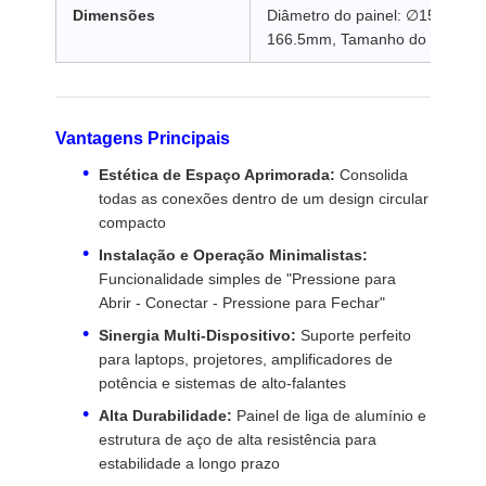
Dimensões
Diâmetro do painel: ∅152mm, P
Soquete deslizante
166.5mm, Tamanho do painel 
Tomada de energia com grampo para mesa
Régua de energia sob a mesa
Vantagens Principais
Organizador de cabos de mesa
Estética de Espaço Aprimorada:
Consolida
todas as conexões dentro de um design circular
Carregador USB Embutido
compacto
Instalação e Operação Minimalistas:
Caixa de áudio visual
Funcionalidade simples de "Pressione para
Abrir - Conectar - Pressione para Fechar"
Acessórios para elevadores
Sinergia Multi-Dispositivo:
Suporte perfeito
Faixa de alimentação recessada
para laptops, projetores, amplificadores de
potência e sistemas de alto-falantes
Sistema de áudio Bluetooth para sofá
Alta Durabilidade:
Painel de liga de alumínio e
estrutura de aço de alta resistência para
Luminária de leitura para sofá
estabilidade a longo prazo