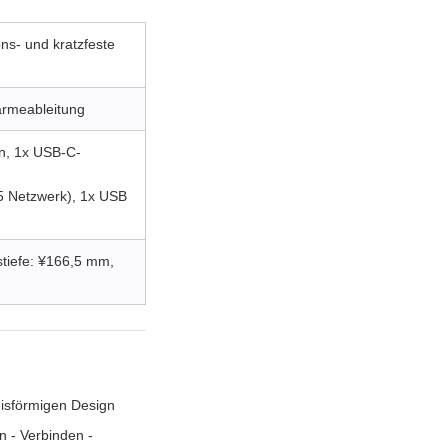
ons- und kratzfeste
ärmeableitung
n, 1x USB-C-
45 Netzwerk), 1x USB
stiefe: ¥166,5 mm,
eisförmigen Design
n - Verbinden -