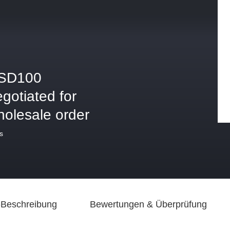
SD100
gotiated for
holesale order
s
-Beschreibung
Bewertungen & Überprüfung