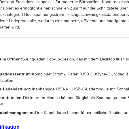
 Desktop-Steckdose ist speziell für moderne Bürostellen, Konferenztisc
zipiert.es ermöglicht einen schnellen Zugriff auf die Schnittstelle übe
t integriert Hochspannungsstrom, Hochgeschwindigkeitsdatenübertra
ne Ladeprotokolle, wodurch eine saubere, effiziente und intelligente
affen wird.
um Öffnen:
Spring-laden Pop-up-Design, das mit dem Desktop flush sit
grationszentrum:
Kombiniert Strom-, Daten (USB 3.0/Type-C), Video 
tstellen
e Ladeleistung:
Unabhängige USB-A + USB-C-Lademodule mit Schnell
nittstellen:
Die internen Module können für globale Spannungs- und 
en
 Kabelmanagement:
Drei Kabel-durch Löcher für einheitliche Routing u
fikation