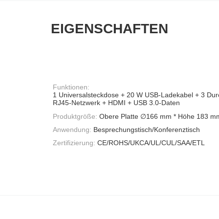
EIGENSCHAFTEN
Funktionen:
1 Universalsteckdose + 20 W USB-Ladekabel + 3 Du
RJ45-Netzwerk + HDMI + USB 3.0-Daten
Produktgröße:
Obere Platte ∅166 mm * Höhe 183 m
Anwendung:
Besprechungstisch/Konferenztisch
Zertifizierung:
CE/ROHS/UKCA/UL/CUL/SAA/ETL