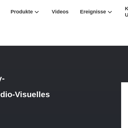
K
Produkte
Videos
Ereignisse
esktop Cubby-Konnektivitätsbox Für AV-Audio-Visuelles Zubehör
y-
dio-Visuelles