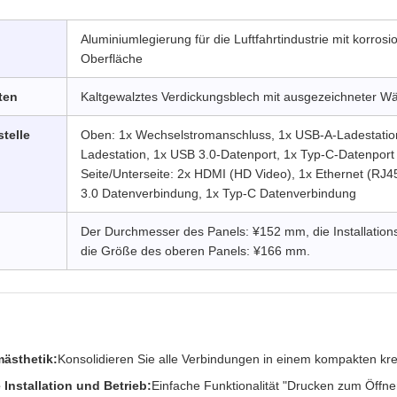
Aluminiumlegierung für die Luftfahrtindustrie mit korrosi
Oberfläche
ten
Kaltgewalztes Verdickungsblech mit ausgezeichneter W
telle
Oben: 1x Wechselstromanschluss, 1x USB-A-Ladestatio
Ladestation, 1x USB 3.0-Datenport, 1x Typ-C-Datenport
Seite/Unterseite: 2x HDMI (HD Video), 1x Ethernet (RJ
3.0 Datenverbindung, 1x Typ-C Datenverbindung
Der Durchmesser des Panels: ¥152 mm, die Installation
die Größe des oberen Panels: ¥166 mm.
mästhetik:
Konsolidieren Sie alle Verbindungen in einem kompakten kr
 Installation und Betrieb:
Einfache Funktionalität "Drucken zum Öffne