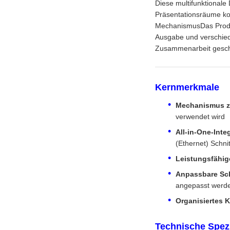
Diese multifunktionale
Präsentationsräume kon
MechanismusDas Produk
Ausgabe und verschiede
Zusammenarbeit gesch
Kernmerkmale
Mechanismus z
verwendet wird
All-in-One-Inte
(Ethernet) Schnit
Leistungsfähig
Anpassbare Sch
angepasst werd
Organisiertes
Technische Spezi