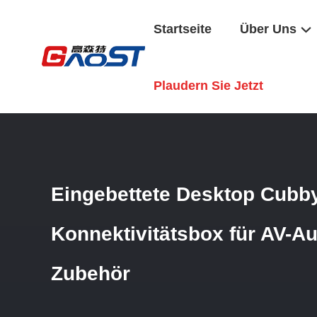
Startseite
Über Uns
Startseite
/
Produkte
/
Audio-Visuelle Box
/
Eingebettete D
Plaudern Sie Jetzt
Eingebettete Desktop Cubb
Konnektivitätsbox für AV-Au
Zubehör