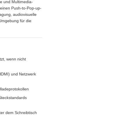
he und Multimedia-
r einen Push-to-Pop-up-
gung, audiovisuelle
 Umgebung für die
zt, wenn nicht
(HDMI) und Netzwerk
ladeprotokollen
Steckstandards
nter dem Schreibtisch