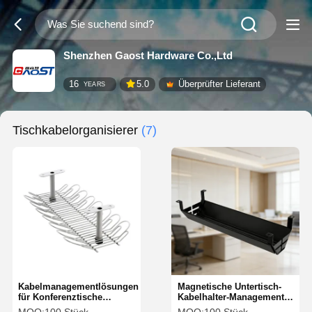
Shenzhen Gaost Hardware Co.,Ltd
16
5.0
Überprüfter Lieferant
YEARS
Tischkabelorganisierer
(7)
Kabelmanagementlösungen
Magnetische Untertisch-
für Konferenztische
Kabelhalter-Management-
360mm 720mm
Tray für Arbeitsplätze