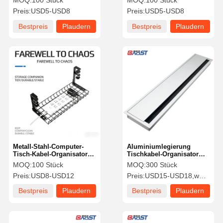
MOQ:
100 Stück
MOQ:
100 Stück
Preis:
USD5-USD8
Preis:
USD5-USD8
Bestpreis
Plaudern
Bestpreis
Plaudern
Sie Jetzt
Sie Jetzt
Metall-Stahl-Computer-
Aluminiumlegierung
Tisch-Kabel-Organisator
Tischkabel-Organisator
Lüftung Design 290mm
Halter Management Box
MOQ:
100 Stück
MOQ:
300 Stück
ROHS-Zertifizierung
Preis:
USD8-USD12
Preis:
USD15-USD18,wholesale price negotiate.
Bestpreis
Plaudern
Bestpreis
Plaudern
Sie Jetzt
Sie Jetzt