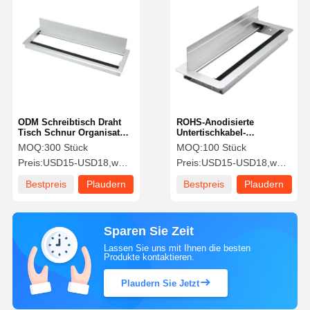
ODM Schreibtisch Draht
ROHS-Anodisierte
Tisch Schnur Organisator
Untertischkabel-
Manager Flip Up Cover
Organisator-
MOQ:
300 Stück
MOQ:
100 Stück
Matte Schwarz
Managementlösung
Preis:
USD15-USD18,wholesale price negotiate.
Preis:
USD15-USD18,wholesale price negotiate.
Bestpreis
Plaudern
Bestpreis
Plaudern
Sie Jetzt
Sie Jetzt
Sparen Sie Zeit
Lassen Sie uns mit Ihnen die besten
Produkte kontaktieren.
Plaudern Sie Jetzt