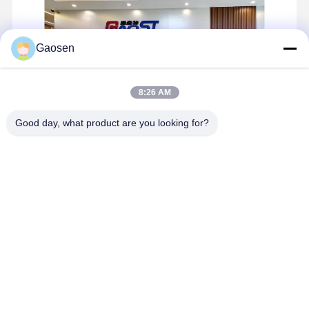
ROHS-Anodisierte Untertischkabel-Organisator-Managementlösung
Gaosen
8:26 AM
Good day, what product are you looking for?
Shenzhen GAOST HARDWARE CO.,LTD wurde vor über 14 Jahren
in Shenzhen, China, gegründet. Wir sind eine professionelle Fabrik,
die sich spezialisiert auf: Möbelsteckdosen & USB-Ladegeräte
Datenkonnektivitätsprodukte Tischkabel-Organizer Recliner-
Sofa...
Lernen Sie mehr
Send Inquiry
Plaudern Sie
Jetzt
Startseite
Über uns
Kontakt
Desktop Site