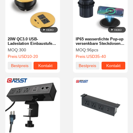
20W QC3.0 USB-
IP65 wasserdichte Pop-up
Ladestation Einbaustufe
versenkbare Steckdosen
mit Legierung und UL
20W für Küche Büro
MOQ:
300
MOQ:
96pcs
CUL-Zertifizierung
Preis:
USD10-20
Preis:
USD35-40
Bestpreis
Kontakt
Bestpreis
Kontakt