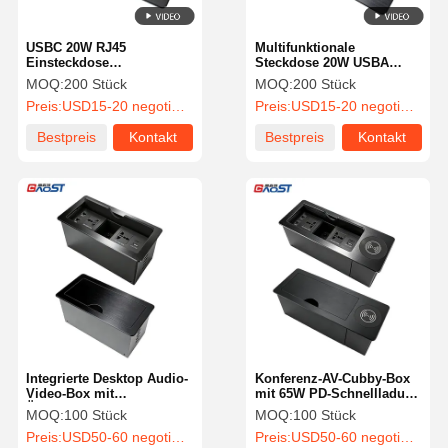
USBC 20W RJ45
Multifunktionale
Einsteckdose
Steckdose 20W USBA
Schreibtischsteckdose
USBC für
MOQ:
200 Stück
MOQ:
200 Stück
Legierung Blende
Schreibtischkabelmanagement
Preis:
USD15-20 negotiated for wholesale order
Preis:
USD15-20 negotiated for wholesale order
Bestpreis
Kontakt
Bestpreis
Kontakt
Integrierte Desktop Audio-
Konferenz-AV-Cubby-Box
Video-Box mit
mit 65W PD-Schnellladung
Überspannungsschutz
15W Qi-Wireless-Ladung
MOQ:
100 Stück
MOQ:
100 Stück
und Steckdose für
und 2 RJ45-Netzwerk-Ports
Preis:
USD50-60 negotiated for wholesale order
Preis:
USD50-60 negotiated for wholesale order
Konferenztische