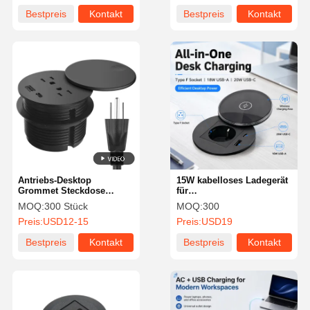
Bestpreis
Kontakt
Bestpreis
Kontakt
Antriebs-Desktop
15W kabelloses Ladegerät
Grommet Steckdose
für
wasserdicht ETL
Schreibtischdurchführung
MOQ:
300 Stück
MOQ:
300
zertifiziert
mit 180° drehbarer
Preis:
USD12-15
Preis:
USD19
Glasabdeckung und 30W
PD USB-C Schnellladung
Bestpreis
Kontakt
Bestpreis
Kontakt
Startseite
Produkte
Videos
Über Uns