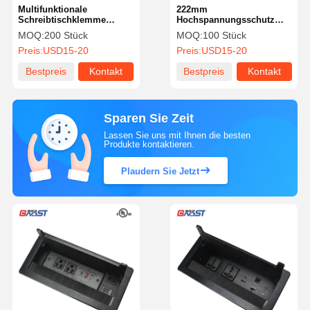
Multifunktionale
222mm
Schreibtischklemme
Hochspannungsschutz
Steckdose Zentrum USB C
unter dem Schreibtisch
MOQ:
200 Stück
MOQ:
100 Stück
PD20W
Steckdose QC 3.0 USB
Preis:
USD15-20
Preis:
USD15-20
Bestpreis
Kontakt
Bestpreis
Kontakt
Sparen Sie Zeit
Lassen Sie uns mit Ihnen die besten
Produkte kontaktieren.
Plaudern Sie Jetzt