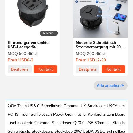
Fabrik Tour
Qualitätskont
Kontakt
Nachrichten
Rolle
Einrundiger versenkter
Moderne Schreibtisch-
USB-Ladegerät-
Stromversorgung mit 20
Stromanschluss für
Watt USB-C und
MOQ:
500 Stück
MOQ:
200 Stück
Schreibtische, 45 mm,
feuerhemmendem
Alle Fälle
Blog
Plaudern Sie
Preis:
USD6-9
Preis:
USD12-20
Schwarz
Kunststoff für 82 mm
Jetzt
Durchmesser
Bestpreis
Kontakt
Bestpreis
Kontakt
Kabeldurchführung für Schreibtisch
Alle ansehen
Einziehbarer Steckdosenleiste
Konferenzsteckdose
240v Tisch USB C Schreibtisch Grommet UK Steckdose UKCA zertifizie
ROHS Tisch Schreibtisch Power Grommet für Konferenzraum Boardroo
Pop-up-Socket-Box
Tischmontierte Grommet Steckdosen QC3.0 USB 80mm UL Standard
Steckdosen
Schreibtisch, Steckdosen, Steckdose 20W USBA USBC Schnellladung