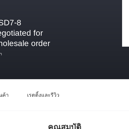
SD7-8
gotiated for
holesale order
า
นค้า
เรตติ้งและรีวิว
คุณสมบัติ