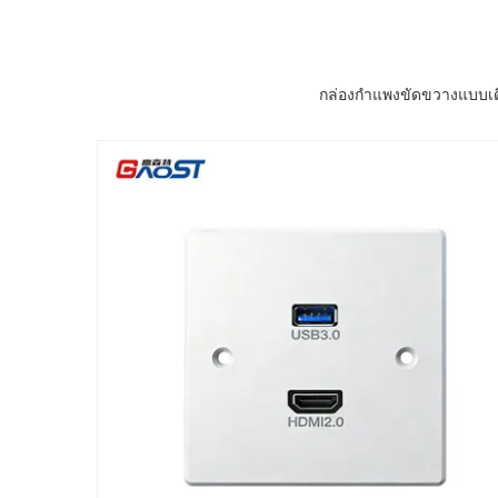
กล่องกําแพงขัดขวางแบบเดี