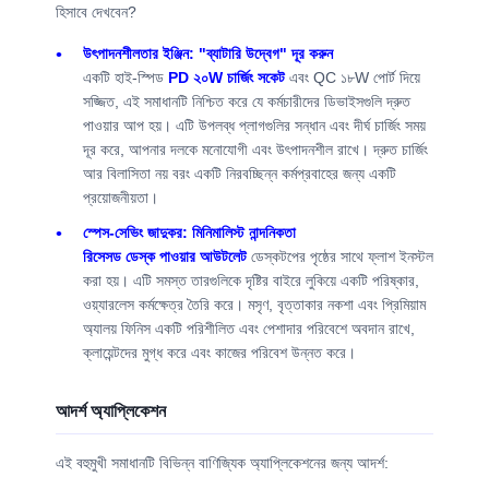
হিসাবে দেখবেন?
উৎপাদনশীলতার ইঞ্জিন: "ব্যাটারি উদ্বেগ" দূর করুন
একটি হাই-স্পিড
PD ২০W চার্জিং সকেট
এবং QC ১৮W পোর্ট দিয়ে
সজ্জিত, এই সমাধানটি নিশ্চিত করে যে কর্মচারীদের ডিভাইসগুলি দ্রুত
পাওয়ার আপ হয়। এটি উপলব্ধ প্লাগগুলির সন্ধান এবং দীর্ঘ চার্জিং সময়
দূর করে, আপনার দলকে মনোযোগী এবং উৎপাদনশীল রাখে। দ্রুত চার্জিং
আর বিলাসিতা নয় বরং একটি নিরবচ্ছিন্ন কর্মপ্রবাহের জন্য একটি
প্রয়োজনীয়তা।
স্পেস-সেভিং জাদুকর: মিনিমালিস্ট নান্দনিকতা
রিসেসড ডেস্ক পাওয়ার আউটলেট
ডেস্কটপের পৃষ্ঠের সাথে ফ্লাশ ইনস্টল
করা হয়। এটি সমস্ত তারগুলিকে দৃষ্টির বাইরে লুকিয়ে একটি পরিষ্কার,
ওয়্যারলেস কর্মক্ষেত্র তৈরি করে। মসৃণ, বৃত্তাকার নকশা এবং প্রিমিয়াম
অ্যালয় ফিনিস একটি পরিশীলিত এবং পেশাদার পরিবেশে অবদান রাখে,
ক্লায়েন্টদের মুগ্ধ করে এবং কাজের পরিবেশ উন্নত করে।
আদর্শ অ্যাপ্লিকেশন
বাড়ি
পণ্য
ভিডিও
আমাদের সম্পর্কে
এই বহুমুখী সমাধানটি বিভিন্ন বাণিজ্যিক অ্যাপ্লিকেশনের জন্য আদর্শ: