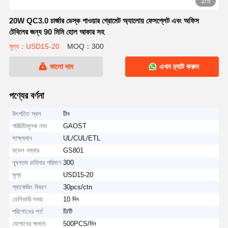
2/5
20W QC3.0 চার্জার ডেস্ক পাওয়ার গ্রোমেট অ্যালোয় ফেসপ্লেট এবং অফিস
টেবিলের জন্য 90 মিমি হোল আকার সহ
মূল্য：USD15-20
MOQ：300
ভালো দাম
এখন চ্যাট করুন
পণ্যের বর্ণনা
উৎপত্তি স্থল
চীন
পরিচিতিমুলক নাম
GAOST
সাক্ষ্যদান
UL/CUL/ETL
মডেল নম্বার
GS801
ন্যূনতম চাহিদার পরিমাণ
300
মূল্য
USD15-20
প্যাকেজিং বিবরণ
30pcs/ctn
ডেলিভারি সময়
10 দিন
পরিশোধের শর্ত
টি/টি
যোগানের ক্ষমতা
500PCS/দিন