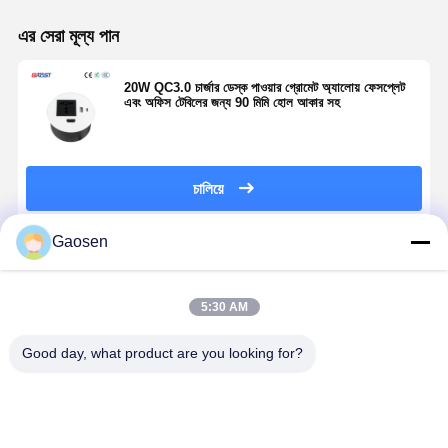
এর সেরা মূল্য পান
20W QC3.0 চার্জার ডেস্ক পাওয়ার গ্রোমেট অ্যালোয় ফেসপ্লেট
এবং অফিস টেবিলের জন্য 90 মিমি হোল আকার সহ
চালিয়ে
Gaosen
প্রস্তাবিত পণ্য
5:30 AM
Good day, what product are you looking for?
টেবিল পাওয়ার
১৫ ওয়াট ওয়্যারলেস
20W QC3.0
ইউনিভার্সাল রি
ইউএসবি চার্জিং
চার্জিং ডেস্ক গ্রোমেট
ইউএসবি চার্জিং
ডেস্ক গ্রোমেট
গ্রোমেট 80 মিমি
১৮০ ডিগ্রি ঘোরানো
অ্যালোয় ফেসপ্লেট
পাওয়ার আউটলে
ওয়ার্কস্পেসের জন্য
গ্লাস কভার এবং
এবং ইউএল
২০W QC ৩.০