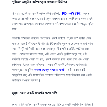
ভূমিকা: আধুনিক কর্মক্ষেত্রের পাওয়ার সলিউশন
পাওয়ার সকেট সহ একটি অফিস টেবিল কীভাবে
PD ২০W চার্জিং
ব্যবসার
জন্য তারের জট এবং পাওয়ার উদ্বেগ সমাধান করে তা আবিষ্কার করুন। এই
কৌশলগত আপগ্রেড যেকোনো পেশাদার পরিবেশে দক্ষতা এবং নিরাপত্তা বৃদ্ধি
করে।
আপনার অফিসের পরিবেশ কি তারের একটি জটানো "স্প্যাগেটি" দ্বারা টেনে
নামানো হচ্ছে? ঐতিহ্যবাহী পাওয়ার স্ট্রিপগুলি মূল্যবান ডেস্কের জায়গা দখল
করে, বিশ্রী জট তৈরি করে এবং অপর্যাপ্ত, ধীর-গতির চার্জিং পোর্ট সরবরাহ
করে। যেকোনো ব্যবসার জন্য, এটি কেবল একটি কুৎসিত দৃশ্য নয়; এটি
কর্মচারী দক্ষতার একটি অপচয়, একটি সম্ভাব্য নিরাপত্তা ঝুঁকি এবং একটি
পেশাদার চিত্রের জন্য ক্ষতিকর। সমাধান? একটি কৌশলগত হার্ডওয়্যার
আপগ্রেড: আধুনিক
অ্যালয় ডেস্ক পাওয়ার সকেট
। এটি কেবল একটি
আনুষঙ্গিক নয়; এটি সমসাময়িক পেশাদার পরিবেশের জন্য ডিজাইন করা একটি
সমন্বিত পাওয়ার মডিউল।
মূল্য: কেবল একটি সকেটের চেয়ে বেশি
কেন আপনি এটিকে একটি সাধারণ ক্রয়ের পরিবর্তে একটি কৌশলগত বিনিয়োগ