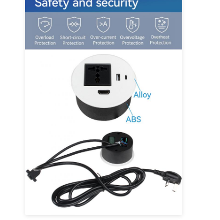
ডেস্ক ক্ল্যাম্প পাওয়ার আউটলেট
ডেস্ক পাওয়ার স্ট্রিপের নিচে
টেবিল ক্যাবল সংগঠক
ইউএসবি চার্জার
অডিও ভিজ্যুয়াল বক্স
লিফট ডেস্ক আনুষাঙ্গিক
সঞ্চালিত পাওয়ার স্ট্রিপ
সোফা ব্লুটুথ অডিও সিস্টেম
সোফা রিডিং ল্যাম্প