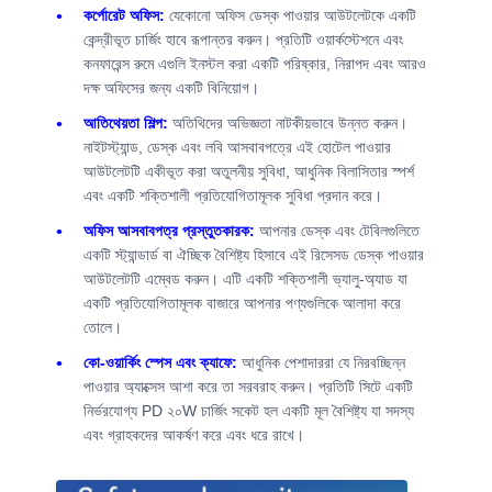
কর্পোরেট অফিস:
যেকোনো অফিস ডেস্ক পাওয়ার আউটলেটকে একটি
কেন্দ্রীভূত চার্জিং হাবে রূপান্তর করুন। প্রতিটি ওয়ার্কস্টেশনে এবং
কনফারেন্স রুমে এগুলি ইনস্টল করা একটি পরিষ্কার, নিরাপদ এবং আরও
কারখানা ভ্রমণ
মান নিয়ন্ত্রণ
আমাদের সাথে
খবর
দক্ষ অফিসের জন্য একটি বিনিয়োগ।
যোগাযোগ করুন
আতিথেয়তা শিল্প:
অতিথিদের অভিজ্ঞতা নাটকীয়ভাবে উন্নত করুন।
নাইটস্ট্যান্ড, ডেস্ক এবং লবি আসবাবপত্রে এই হোটেল পাওয়ার
আউটলেটটি একীভূত করা অতুলনীয় সুবিধা, আধুনিক বিলাসিতার স্পর্শ
এবং একটি শক্তিশালী প্রতিযোগিতামূলক সুবিধা প্রদান করে।
অফিস আসবাবপত্র প্রস্তুতকারক:
আপনার ডেস্ক এবং টেবিলগুলিতে
সব ক্ষেত্রেই
Blog
এখন চ্যাট করুন
একটি স্ট্যান্ডার্ড বা ঐচ্ছিক বৈশিষ্ট্য হিসাবে এই রিসেসড ডেস্ক পাওয়ার
আউটলেটটি এম্বেড করুন। এটি একটি শক্তিশালী ভ্যালু-অ্যাড যা
ডেস্ক পাওয়ার গ্রোমেট
একটি প্রতিযোগিতামূলক বাজারে আপনার পণ্যগুলিকে আলাদা করে
তোলে।
রিট্র্যাক্টেবল পাওয়ার সকেট
কো-ওয়ার্কিং স্পেস এবং ক্যাফে:
আধুনিক পেশাদাররা যে নিরবচ্ছিন্ন
পাওয়ার অ্যাক্সেস আশা করে তা সরবরাহ করুন। প্রতিটি সিটে একটি
কনফারেন্স ইলেকট্রিক সকেট
নির্ভরযোগ্য PD ২০W চার্জিং সকেট হল একটি মূল বৈশিষ্ট্য যা সদস্য
পপ আপ সকেট বক্স
এবং গ্রাহকদের আকর্ষণ করে এবং ধরে রাখে।
স্লাইডিং সকেট