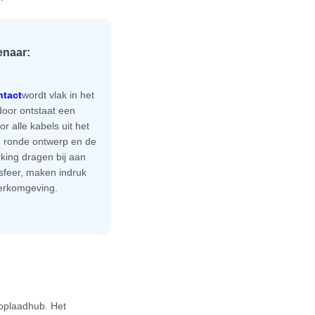
enaar:
ntact
wordt vlak in het
door ontstaat een
 alle kabels uit het
e, ronde ontwerp en de
ing dragen bij aan
 sfeer, maken indruk
erkomgeving.
 oplaadhub. Het