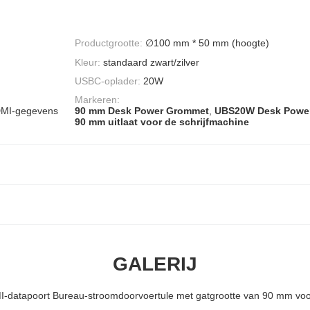
Productgrootte:
∅100 mm * 50 mm (hoogte)
Kleur:
standaard zwart/zilver
USBC-oplader:
20W
Markeren:
HDMI-gegevens
90 mm Desk Power Grommet
,
UBS20W Desk Powe
90 mm uitlaat voor de schrijfmachine
GALERIJ
datapoort Bureau-stroomdoorvoertule met gatgrootte van 90 mm voor 