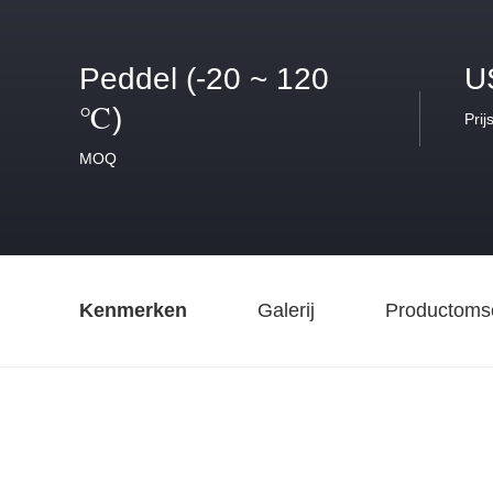
Peddel (-20 ~ 120
U
℃)
Prij
MOQ
Kenmerken
Galerij
Productomsc