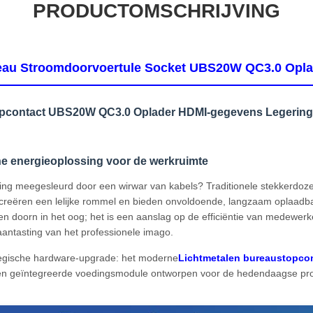
PRODUCTOMSCHRIJVING
eau Stroomdoorvoertule Socket UBS20W QC3.0 Opl
topcontact UBS20W QC3.0 Oplader HDMI-gegevens Legering
ne energieoplossing voor de werkruimte
ng meegesleurd door een wirwar van kabels? Traditionele stekkerdo
 creëren een lelijke rommel en bieden onvoldoende, langzaam oplaadba
n een doorn in het oog; het is een aanslag op de efficiëntie van medewerk
 aantasting van het professionele imago.
tegische hardware-upgrade: het moderne
Lichtmetalen bureaustopco
 een geïntegreerde voedingsmodule ontworpen voor de hedendaagse pr