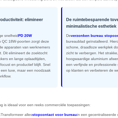
ductiviteit: elimineer
De ruimtebesparende tov
minimalistische esthetiek
ge snelheid
PD 20W
De
verzonken bureau stopco
n QC 18W-poorten zorgt deze
bureaublad geïnstalleerd. Hier
 de apparaten van werknemers
schone, draadloze werkplek door
. Dit elimineert de zoektocht
zicht te verbergen. Het strakk
kers en lange oplaadtijden,
hoogwaardige aluminium afwerk
cust en productief blijft. Snel
een verfijnde en professionele
er een luxe, maar een noodzaak
op klanten en verbeteren de w
rkflow.
ng is ideaal voor een reeks commerciële toepassingen:
:
Transformeer alles
stopcontact voor bureau
in een gecentraliseerde