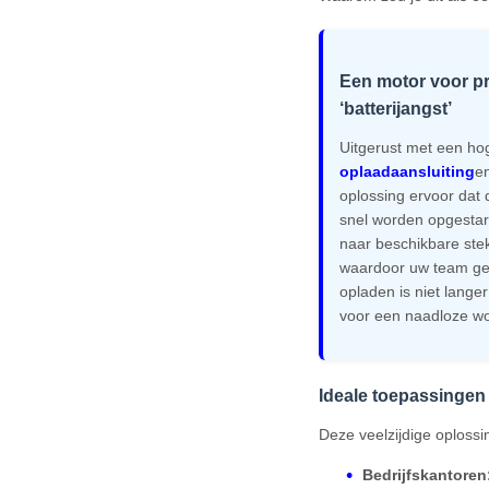
Een motor voor pro
‘batterijangst’
Uitgerust met een ho
oplaadaansluiting
e
oplossing ervoor dat
snel worden opgestart
naar beschikbare stek
waardoor uw team gefo
opladen is niet lang
voor een naadloze wo
Ideale toepassingen
Deze veelzijdige oplossi
Bedrijfskantoren