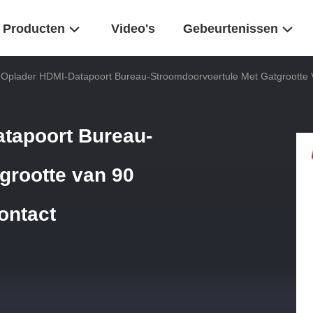
Producten
Video's
Gebeurtenissen
plader HDMI-Datapoort Bureau-Stroomdoorvoertule Met Gatgrootte V
tapoort Bureau-
grootte van 90
ontact