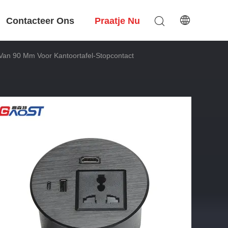
Contacteer Ons
Praatje Nu
an 90 Mm Voor Kantoortafel-Stopcontact