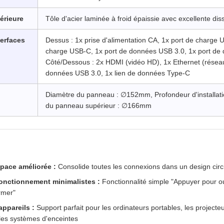
férieure
Tôle d'acier laminée à froid épaissie avec excellente dis
terfaces
Dessus : 1x prise d'alimentation CA, 1x port de charge 
charge USB-C, 1x port de données USB 3.0, 1x port de
Côté/Dessous : 2x HDMI (vidéo HD), 1x Ethernet (réseau
données USB 3.0, 1x lien de données Type-C
Diamètre du panneau : ∅152mm, Profondeur d'installati
du panneau supérieur : ∅166mm
pace améliorée :
Consolide toutes les connexions dans un design circ
 fonctionnement minimalistes :
Fonctionnalité simple "Appuyer pour ou
rmer"
appareils :
Support parfait pour les ordinateurs portables, les projecteu
les systèmes d'enceintes