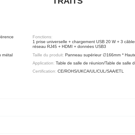
TRAITS
nférence
Fonctions:
1 prise universelle + chargement USB 20 W + 3 câble
réseau RJ45 + HDMI + données USB3
n métal
Taille du produit:
Panneau supérieur ∅166mm * Hau
Application:
Table de salle de réunion/Table de salle 
Certification:
CE/ROHS/UKCA/UL/CUL/SAA/ETL