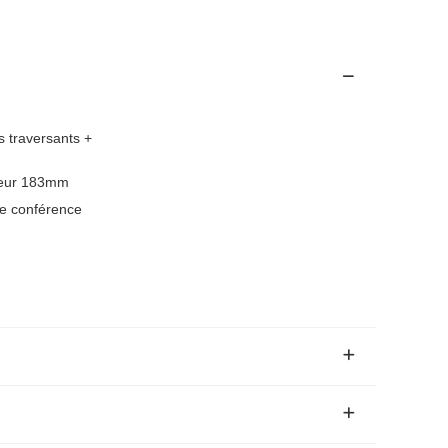
s traversants +
teur 183mm
de conférence