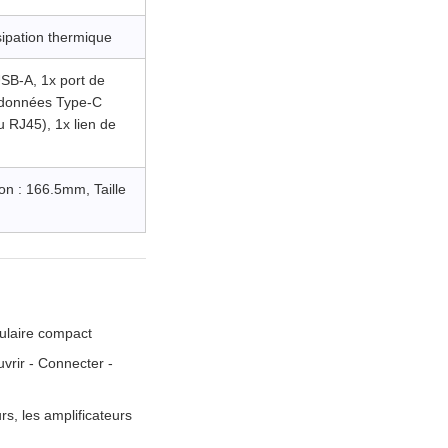
sipation thermique
USB-A, 1x port de
 données Type-C
 RJ45), 1x lien de
on : 166.5mm, Taille
ulaire compact
vrir - Connecter -
rs, les amplificateurs