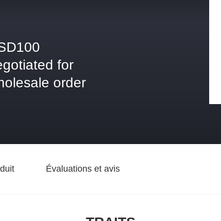
SD100
gotiated for
holesale order
duit
Évaluations et avis