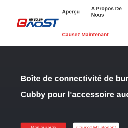
A Propos De
Aperçu
Nous
Aperçu
/
Produits
/
Boîte Audio-Visuelle
/
Boîte De Connect
Causez Maintenant
Boîte de connectivité de bu
Cubby pour l'accessoire au
Meilleur Prix
Causez Maintenant