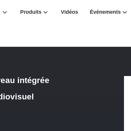
Produits
Vidéos
Événements
ivité De Bureau Intégrée Cubby Pour L'accessoire Audiovisuel
reau intégrée
diovisuel