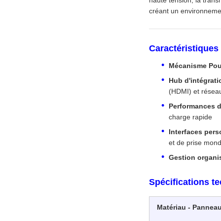
haute tension, la trans
créant un environnement 
Caractéristiques
Mécanisme Pous
Hub d'intégrati
(HDMI) et réseau
Performances d
charge rapide
Interfaces pers
et de prise mond
Gestion organi
Spécifications t
Matériau - Pannea