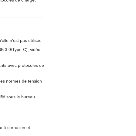
otocoles de charge,
elle n'est pas utilisée
SB 3.0/Type-C), vidéo
ts avec protocoles de
les normes de tension
fié sous le bureau
anti-corrosion et