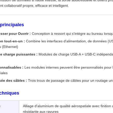
mission de données à haute vitesse, la sortie audiovisuelle et divers pr
collaboratif propre, efficace et intelligent.
 principales
ser pour Ouvrir :
Conception à ressort qui s'intègre au bureau lorsqu'
on tout-en-un :
Combine les interfaces d'alimentation, de données (U
 (Ethernet)
e charge puissantes :
Modules de charge USB-A + USB-C indépendan
onnalisables :
Les modules internes peuvent être personnalisés pour 
iales
sée des câbles :
Trois trous de passage de câbles pour un routage uni
echniques
u
Alliage d'aluminium de qualité aérospatiale avec finition 
résistante aux rayures