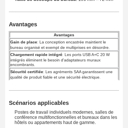
Visite D'usine
Contrôle De
Contact
Nouvelles
Avantages
La Qualité
Avantages
Gain de place
: La conception encastrée maintient le
bureau organisé et exempt de multiprises en désordre.
Chargement rapide intégré
: Les ports USB A+C 20 W
Tous Les Cas
Blog
Causez
intégrés éliminent le besoin d'adaptateurs muraux
Maintenant
encombrants.
Sécurité certifiée
: Les agréments SAA garantissent une
qualité de produit fiable et une sécurité électrique.
passe-fil d'alimentation de bureau
Socket électrique rétractable
Scénarios applicables
Socket électrique de conférence
Postes de travail individuels modernes, salles de
Boîte à connexion pop-up
conférence multifonctionnelles et bureaux dans les
hôtels ou appartements haut de gamme.
Socket coulissant