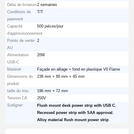
Délai de livraison
2 semaines
Conditions de
T/T
paiement
Capacité
500 pièces/jour
d'approvisionnement
Points de vente
2
AU
Alimentation
20W
USB-C
Matériel
Façade en alliage + fond en plastique V0 Flame
Dimensions du
238 mm × 80 mm × 45 mm
produit
taille du trou
196 mm × 72 mm
Tension CA
250V
Surligner:
,
Flush mount desk power strip with USB C
,
Recessed power strip with SAA approval
Alloy material flush mount power strip