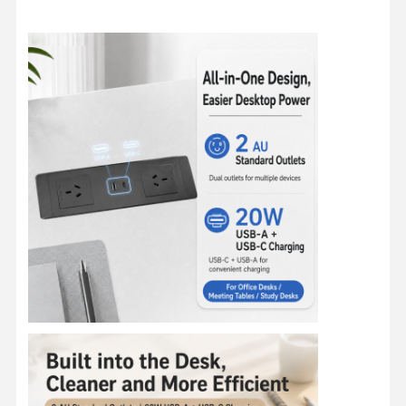
Multiprise à pince pour bureau
Multiprise sous bureau
Organiseur de câbles de table
Chargeur USB encastré
Boîte audio-visuelle
Accessoires pour bureau réglable
Coupe d'alimentation en retrait
Système audio Bluetooth pour canapé
Lampe de lecture pour canapé