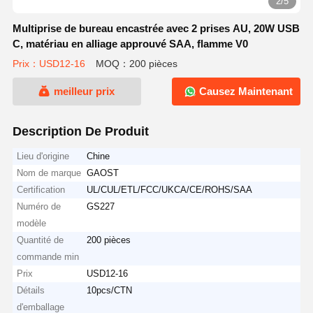
2/5
Multiprise de bureau encastrée avec 2 prises AU, 20W USB
C, matériau en alliage approuvé SAA, flamme V0
Prix：USD12-16
MOQ：200 pièces
meilleur prix
Causez Maintenant
Description De Produit
Lieu d'origine
Chine
Nom de marque
GAOST
Certification
UL/CUL/ETL/FCC/UKCA/CE/ROHS/SAA
Numéro de
GS227
modèle
Quantité de
200 pièces
commande min
Prix
USD12-16
Détails
10pcs/CTN
d'emballage