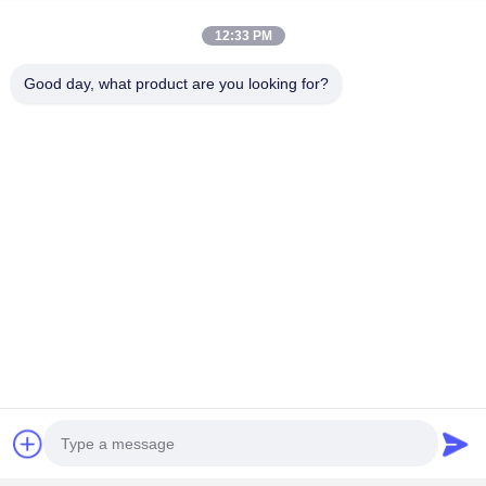
Causez Maintenant
12:33 PM
Good day, what product are you looking for?
Multiprise de bureau encastrée avec 2 prises
AU, 20W USB C, matériau en alliage approuvé
SAA, flamme V0
Continuer
Produits Recommandés
Détecteur de
Prise de
Multiprise
Tableau de