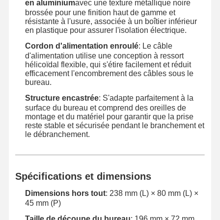
en aluminium
avec une texture métallique noire
brossée pour une finition haut de gamme et
résistante à l'usure, associée à un boîtier inférieur
en plastique pour assurer l'isolation électrique.
Cordon d'alimentation enroulé
: Le câble
d'alimentation utilise une conception à ressort
hélicoïdal flexible, qui s'étire facilement et réduit
efficacement l'encombrement des câbles sous le
bureau.
Structure encastrée
: S'adapte parfaitement à la
surface du bureau et comprend des oreilles de
montage et du matériel pour garantir que la prise
reste stable et sécurisée pendant le branchement et
le débranchement.
Spécifications et dimensions
Aperçu
Produits
Vidéos
A Propos De
Dimensions hors tout
: 238 mm (L) × 80 mm (L) ×
Nous
45 mm (P)
Taille de découpe du bureau
: 196 mm × 72 mm