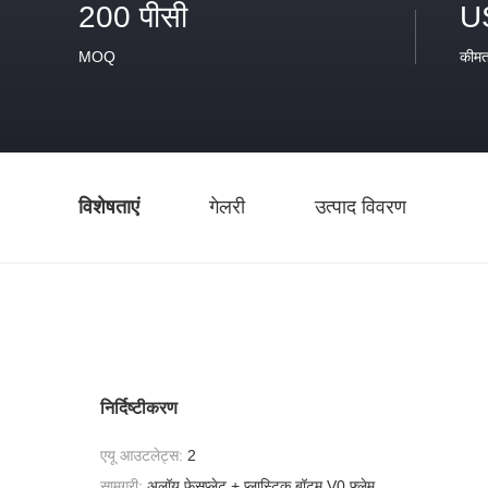
200 पीसी
U
MOQ
कीम
विशेषताएं
गेलरी
उत्पाद विवरण
निर्दिष्टीकरण
एयू आउटलेट्स:
2
सामग्री:
अलॉय फेसप्लेट + प्लास्टिक बॉटम V0 फ्लेम