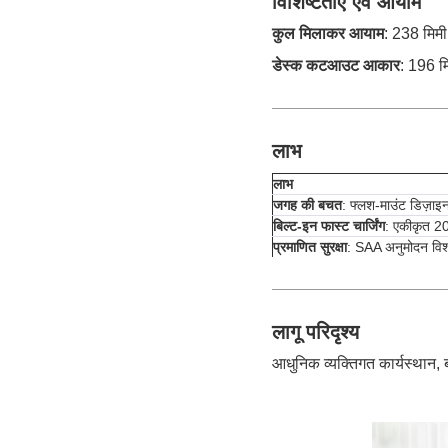
विशिष्टताएँ एवं आयाम
कुल मिलाकर आयाम
: 238 मिमी
डेस्क कटआउट आकार
: 196 म
लाभ
लाभ
जगह की बचत
: फ्लश-माउंट डिज़ाइन
बिल्ट-इन फास्ट चार्जिंग
: एकीकृत 20
प्रमाणित सुरक्षा
: SAA अनुमोदन विश्वस
लागू परिदृश्य
आधुनिक व्यक्तिगत कार्यस्थान, ब