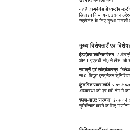
उत्पाद अवलोकन
यह है एक
एंबेडेड डेस्कटॉप मल्
डिज़ाइन किया गया, इसका उद्दे
न्यूजीलैंड के लिए सुरक्षा मानक
मुख्य विशेषताएँ एवं विशेषत
इंटरफ़ेस कॉन्फ़िगरेशन
: 2 ऑस्ट
और 1 यूएसबी-सी) से लैस, जो स्
सामग्री एवं सौंदर्यशास्त्र
: विशेष
साथ, विद्युत इन्सुलेशन सुनिश्
कुंडलित पावर कॉर्ड
: पावर केबल
अव्यवस्था को प्रभावी ढंग से 
फ्लश-माउंट संरचना
: डेस्क की 
सुनिश्चित करने के लिए माउंटिं