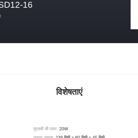
SD12-16
त
विशेषताएं
यूएसबी सी पावर:
20W
उत्पाद आयाम:
238 मिमी × 80 मिमी × 45 मिमी