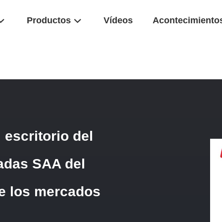
Productos
Vídeos
Acontecimiento
a Tira Rasante Del Poder Del Escritorio Del Soporte Con 2 Llamas Ap
 escritorio del
adas SAA del
de los mercados