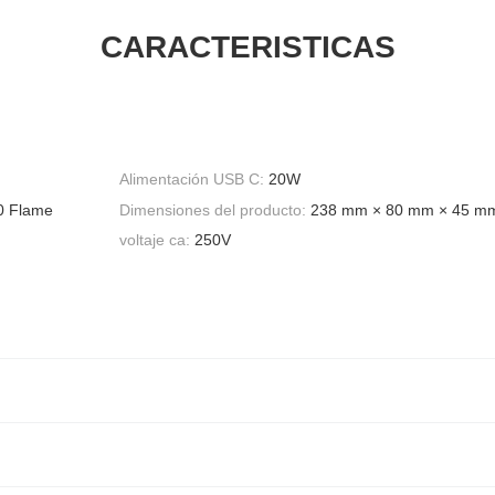
CARACTERISTICAS
Alimentación USB C:
20W
V0 Flame
Dimensiones del producto:
238 mm × 80 mm × 45 m
voltaje ca:
250V