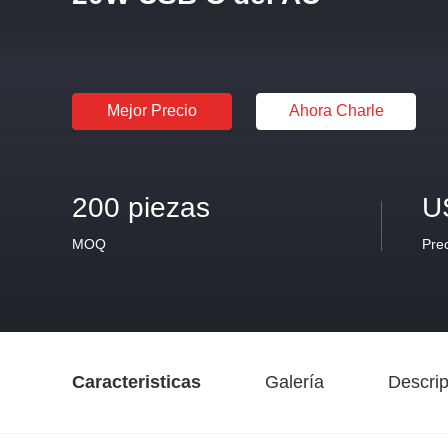
Mejor Precio
Ahora Charle
200 piezas
U
MOQ
Pre
Caracteristicas
Galería
Descrip