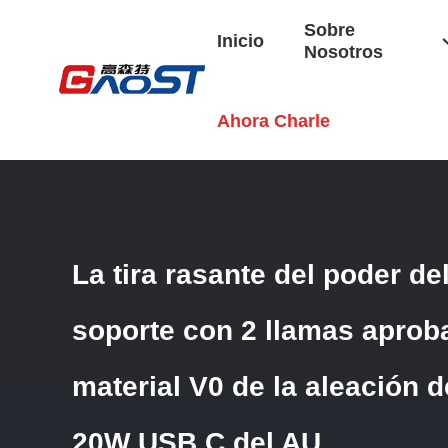
Sobre
Inicio
Nosotros
Inicio
/
Productos
/
Correa De Alimentación En Receso
/
L
Ahora Charle
Mercados 20W USB C Del AU
La tira rasante del poder del
soporte con 2 llamas aprob
material V0 de la aleación 
20W USB C del AU