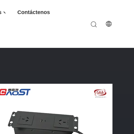
s
Contáctenos
robadas SAA Del Material V0 De La Aleación De Los