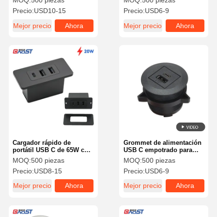
MOQ:
500 piezas
MOQ:
500 piezas
de aluminio para
Escritorio 45 mm
Precio:
USD10-15
Precio:
USD6-9
integración en muebles de
sofá
Mejor precio
Ahora
Mejor precio
Ahora
Charle
Charle
Cargador rápido de
Grommet de alimentación
portátil USB C de 65W con
USB C empotrado para
doble puerto 20W GaN
muebles, cargador con
MOQ:
500 piezas
MOQ:
500 piezas
salida de 20W
Precio:
USD8-15
Precio:
USD6-9
Mejor precio
Ahora
Mejor precio
Ahora
Charle
Charle