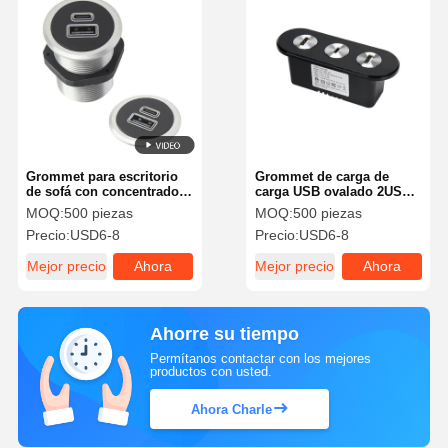
Grommet para escritorio
Grommet de carga de
de sofá con concentrador
carga USB ovalado 2USBA
USB y cargador
1USBC 20W de salida
MOQ:
500 piezas
MOQ:
500 piezas
inalámbrico QC3.0 para
Precio:
USD6-8
Precio:
USD6-8
sofá cama y sofá de 31
mm
Mejor precio
Ahora
Mejor precio
Ahora
Charle
Charle
Ahorre su tiempo
Permítanos contactar con los mejores
productos con usted.
Ahora Charle