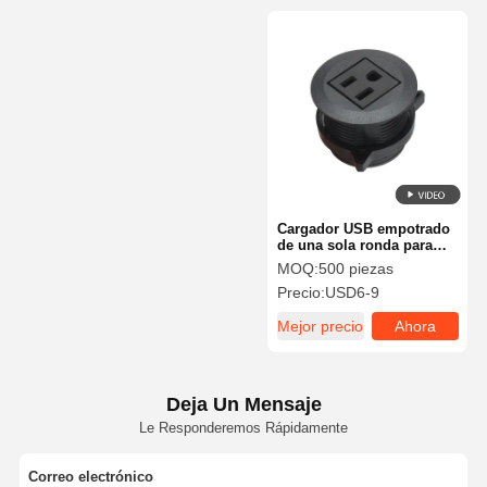
Cargador USB empotrado
de una sola ronda para
escritorio, toma de
MOQ:
500 piezas
corriente de 45 mm, negro
Precio:
USD6-9
Mejor precio
Ahora
Charle
Deja Un Mensaje
Le Responderemos Rápidamente
Correo electrónico