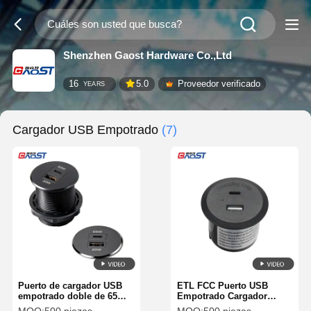
Shenzhen Gaost Hardware Co.,Ltd
16
5.0
Proveedor verificado
YEARS
Cargador USB Empotrado
(7)
Puerto de cargador USB
ETL FCC Puerto USB
empotrado doble de 65W
Empotrado Cargador
con carcasa de aleación
QC3.0 de 20 vatios para