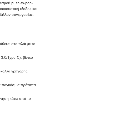
ισμού push-to-pop-
οακουστική έξοδος και
βάλλον συνεργασίας.
θεται στο πλάι με το
3.0/Type-C), βίντεο
όκολλα γρήγορης
τα παγκόσμια πρότυπα
όγηση κάτω από το