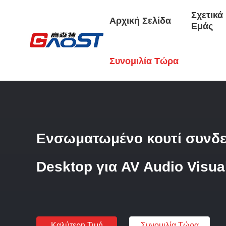
Σχετικά
Αρχική Σελίδα
Εμάς
Αρχική Σελίδα
/
Προϊόντα
/
Ακουστικό Οπτικό Κουτί
/
Ενσω
Συνομιλία Τώρα
Ενσωματωμένο κουτί συνδε
Desktop για AV Audio Visua
Καλύτερη Τιμή
Συνομιλία Τώρα