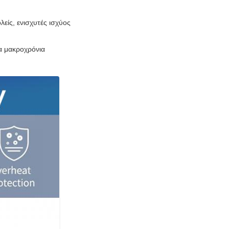
είς, ενισχυτές ισχύος
α μακροχρόνια