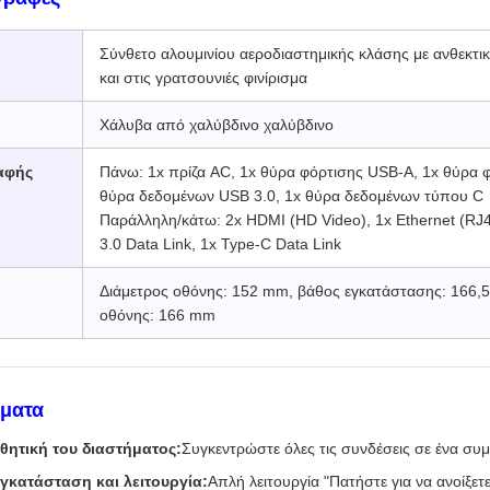
Σύνθετο αλουμινίου αεροδιαστημικής κλάσης με ανθεκτι
και στις γρατσουνιές φινίρισμα
Χάλυβα από χαλύβδινο χαλύβδινο
αφής
Πάνω: 1x πρίζα AC, 1x θύρα φόρτισης USB-A, 1x θύρα 
θύρα δεδομένων USB 3.0, 1x θύρα δεδομένων τύπου C
Παράλληλη/κάτω: 2x HDMI (HD Video), 1x Ethernet (RJ
3.0 Data Link, 1x Type-C Data Link
Διάμετρος οθόνης: 152 mm, βάθος εγκατάστασης: 166,
οθόνης: 166 mm
ήματα
θητική του διαστήματος:
Συγκεντρώστε όλες τις συνδέσεις σε ένα συμ
εγκατάσταση και λειτουργία:
Απλή λειτουργία "Πατήστε για να ανοίξετ