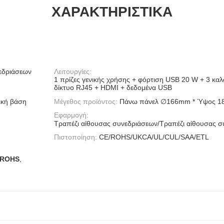
ΧΑΡΑΚΤΗΡΙΣΤΙΚΆ
νεδριάσεων
Λειτουργίες:
1 πρίζες γενικής χρήσης + φόρτιση USB 20 W + 3 κα
δίκτυο RJ45 + HDMI + δεδομένα USB
ική βάση
Μέγεθος προϊόντος:
Πάνω πάνελ ∅166mm * Ύψος 
Εφαρμογή:
Τραπέζι αίθουσας συνεδριάσεων/Τραπέζι αίθουσας 
Πιστοποίηση:
CE/ROHS/UKCA/UL/CUL/SAA/ETL
 ROHS
,