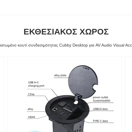
ΕΚΘΕΣΙΑΚΌΣ ΧΏΡΟΣ
τωμένο κουτί συνδεσιμότητας Cubby Desktop για AV Audio Visual Ac