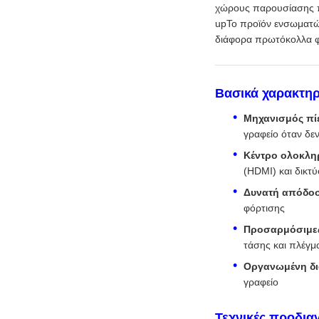
χώρους παρουσίασης π
upΤο προϊόν ενσωματών
διάφορα πρωτόκολλα φό
Βασικά χαρακτηρ
Μηχανισμός πί
γραφείο όταν δεν
Κέντρο ολοκλ
(HDMI) και δικτύ
Δυνατή απόδοσ
φόρτισης
Προσαρμόσιμες
τάσης και πλέγμ
Οργανωμένη δι
γραφείο
Τεχνικές προδια