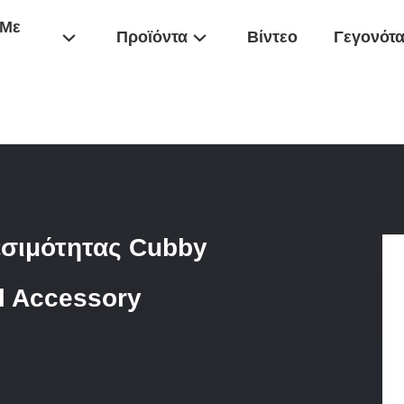
 Με
Προϊόντα
Βίντεο
Γεγονότ
ματωμένο Κουτί Συνδεσιμότητας Cubby Desktop Για AV Audio Visual A
σιμότητας Cubby
l Accessory