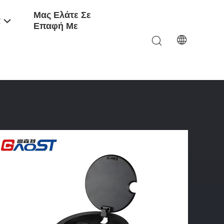
Μας Ελάτε Σε
α
Επαφή Με
ccessory