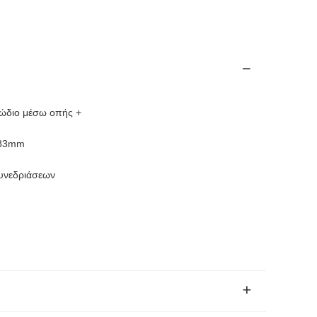
λώδιο μέσω οπής +
183mm
συνεδριάσεων