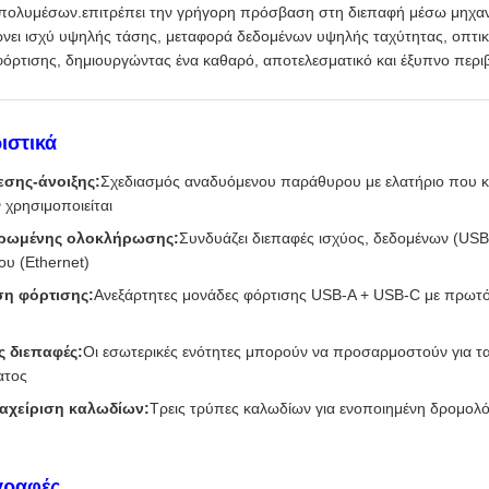
ολυμέσων.επιτρέπει την γρήγορη πρόσβαση στη διεπαφή μέσω μηχαν
ει ισχύ υψηλής τάσης, μεταφορά δεδομένων υψηλής ταχύτητας, οπτικ
ρτισης, δημιουργώντας ένα καθαρό, αποτελεσματικό και έξυπνο περι
ιστικά
εσης-άνοιξης:
Σχεδιασμός αναδυόμενου παράθυρου με ελατήριο που κά
 χρησιμοποιείται
ηρωμένης ολοκλήρωσης:
Συνδυάζει διεπαφές ισχύος, δεδομένων (USB 
ου (Ethernet)
η φόρτισης:
Ανεξάρτητες μονάδες φόρτισης USB-A + USB-C με πρωτ
 διεπαφές:
Οι εσωτερικές ενότητες μπορούν να προσαρμοστούν για 
ατος
αχείριση καλωδίων:
Τρεις τρύπες καλωδίων για ενοποιημένη δρομολ
γραφές