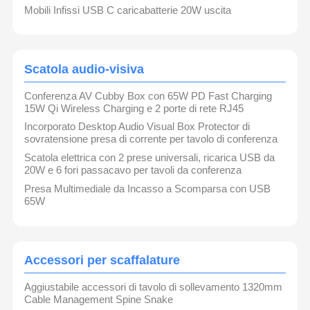
Spedizioni DDP disponibili per la maggior parte delle
Mobili Infissi USB C caricabatterie 20W uscita
Stagno di alimentazione della pinza da scrivania
destinazioni.
Garanzia di 18 mesi.
Multipresa da scrivania
Scatola audio-visiva
Organizzatore di cavi da tavolo
Conferenza AV Cubby Box con 65W PD Fast Charging
Caricabatterie USB inserita
15W Qi Wireless Charging e 2 porte di rete RJ45
Incorporato Desktop Audio Visual Box Protector di
Scatola audio-visiva
sovratensione presa di corrente per tavolo di conferenza
Scatola elettrica con 2 prese universali, ricarica USB da
Accessori per scaffalature
20W e 6 fori passacavo per tavoli da conferenza
Presa Multimediale da Incasso a Scomparsa con USB
Striscia di alimentazione in ritrovo
65W
Sistema audio Bluetooth per divano
Lampada da lettura per divano
Accessori per scaffalature
Aggiustabile accessori di tavolo di sollevamento 1320mm
Cable Management Spine Snake