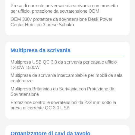
Presa di corrente universale da scrivania con morsetto
per ufficio, protezione da sovratensione ODM
OEM 330v protettore da sovratensione Desk Power
Center Hub con 3 prese Schuko
Multipresa da scrivania
Multipresa USB QC 3.0 da scrivania per casa e ufficio
1200W 1500W
Multipresa da scrivania intercambiabile per mobili da sala
conferenze
Multipresa Britannica da Scrivania con Protezione da
Sovratensione
Protezione contro le sovratensioni da 222 mm sotto la
presa di corrente QC 3.0 USB
Shenzhen GAOST HARDWARE CO., LTD è stata
fondata a Shenzhen, in Cina, da oltre 14 anni.
Casa
Prodotti
Video
Chi Siamo
Siamo una fabbrica professionale
Organizzatore di cavi da tavolo