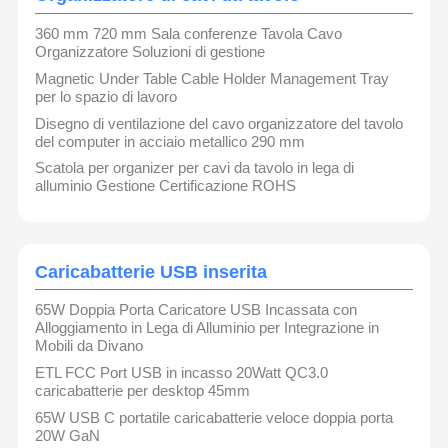
specializzata in:
360 mm 720 mm Sala conferenze Tavola Cavo
Organizzatore Soluzioni di gestione
Fatory Tour
Controllo Di
Contattaci
Notizie
Sottili elettrici per mobili e ricarica USB
Qualità
Magnetic Under Table Cable Holder Management Tray
Prodotti di connettività dati
per lo spazio di lavoro
Organizzatori di cavi da tavolo
Disegno di ventilazione del cavo organizzatore del tavolo
del computer in acciaio metallico 290 mm
Altre apparecchiature per la trasmissione audio
Scatola per organizer per cavi da tavolo in lega di
Lampade per lettura su divani
alluminio Gestione Certificazione ROHS
Tutti I Casi
Blog
Ora
Confezioni per divani
Chiacchieri
La maggior parte dei nostri clienti sono produttori di mobili
per uffici, progetti commerciali, residenziali e alberghieri.
passacavo di alimentazione da scrivania
Caricabatterie USB inserita
presa di corrente retrattile
Prodotti e servizi più importanti
65W Doppia Porta Caricatore USB Incassata con
Alloggiamento in Lega di Alluminio per Integrazione in
Mobili da Divano
Prese elettriche per conferenze
I nostri moduli di ricarica USB da 65W sono
ETL FCC Port USB in incasso 20Watt QC3.0
ampiamente utilizzati in divani e tavoli.
Scatola di socket pop-up
caricabatterie per desktop 45mm
Supportiamo la configurazione personalizzata per i
65W USB C portatile caricabatterie veloce doppia porta
Socket scorrevole
clienti.
20W GaN