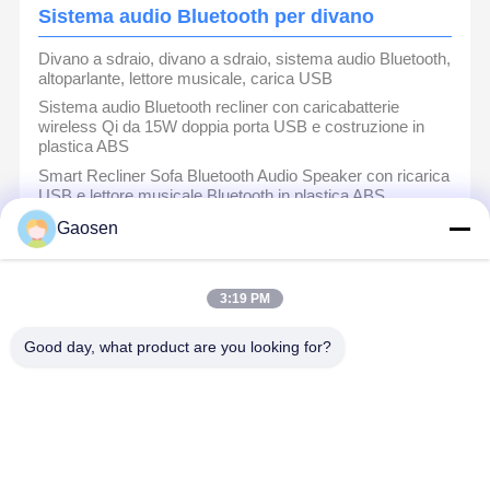
Sistema audio Bluetooth per divano
Divano a sdraio, divano a sdraio, sistema audio Bluetooth,
altoparlante, lettore musicale, carica USB
Sistema audio Bluetooth recliner con caricabatterie
wireless Qi da 15W doppia porta USB e costruzione in
plastica ABS
Smart Recliner Sofa Bluetooth Audio Speaker con ricarica
USB e lettore musicale Bluetooth in plastica ABS
Disegno integrato
Gaosen
3:19 PM
Lampada da lettura per divano
Good day, what product are you looking for?
Lampada da lettura elettrica regolabile per divano IP20
Touch Panel 29V
Arredamento Poltrona Divano Lampada da lettura Luce
10W USB Dimmabile
Luce LED da incasso da 12 Volt per divano, dimmerabile,
ultrasottile