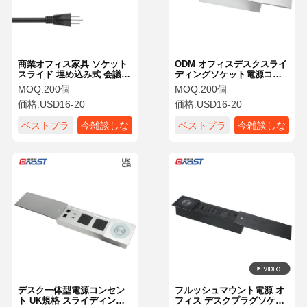
商業オフィス家具 ソケット
ODM オフィスデスクスライ
スライド 埋め込み式 会議室
ディングソケット電源コン
テーブル 電源コンセント
セントUSB付きアルミニウ
MOQ:
200個
MOQ:
200個
ム合金
価格:
USD16-20
価格:
USD16-20
ベストプラ
今雑談しな
ベストプラ
今雑談しな
イス
さい
イス
さい
ホーム
製品
ビデオ
企業情報
デスク一体型電源コンセン
フルッシュマウント電源 オ
ト UK規格 スライディング
フィス デスクプラグソケッ