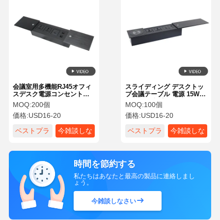
会議室用多機能RJ45オフィ
スライディング デスクトッ
スデスク電源コンセントプ
プ会議テーブル 電源 15W
ラグソケット
Qi UKCA 認定
MOQ:
200個
MOQ:
100個
価格:
USD16-20
価格:
USD16-20
ベストプラ
今雑談しな
ベストプラ
今雑談しな
イス
さい
イス
さい
時間を節約する
私たちはあなたと最高の製品に連絡しまし
ょう。
今雑談しなさい