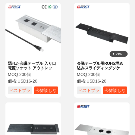
隠れた会議テーブル 入り口
会議テーブル用ROHS埋め
電源ソケット アウトレット
込みスライディングソケッ
ハブ 20W USB 急速充電
ト電源コンセント
MOQ:
200個
MOQ:
200個
価格:
USD16-20
価格:
USD16-20
ベストプラ
今雑談しな
ベストプラ
今雑談しな
イス
さい
イス
さい