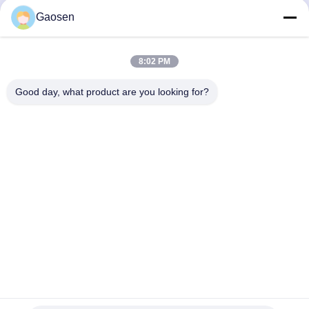
デスククランプ電源コンセント
Gaosen
続行
デスク下電源タップ
8:02 PM
テーブルケーブルオーガナイザー
私たちのカテゴリー
Good day, what product are you looking for?
埋め込みUSB充電器
オーディオ ビジュアル ボックス
リフト デスク アクセサリー
卓上電源グロ
格納式電源ソ
会議用電源ソ
ポップアッ
切断された電源帯
メット
ケット
ケット
ソケットボ
クス
ソファ ブルーテッド音声システム
ソファの読書ランプ
Desktop Site
ホーム
企業情報
お問い合わせ
地図
プライバシーポリシー
品質
卓上電源グロメット
中国工場.Copyright © 2026 Shenzhen