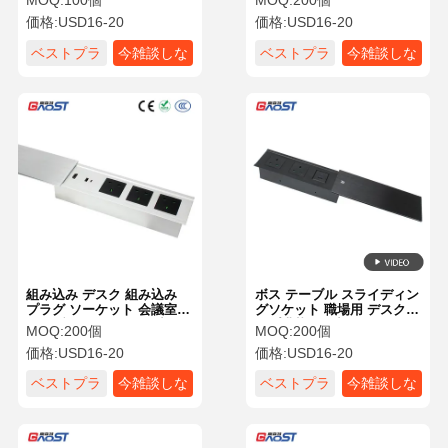
MOQ:
100個
MOQ:
200個
インターフェース OEM
価格:
USD16-20
価格:
USD16-20
ベストプラ
今雑談しな
ベストプラ
今雑談しな
イス
さい
イス
さい
組み込み デスク 組み込み
ボス テーブル スライディン
プラグ ソーケット 会議室の
グソケット 職場用 デスクト
テーブルのための電源出口
ップ搭載電源出口
MOQ:
200個
MOQ:
200個
価格:
USD16-20
価格:
USD16-20
ベストプラ
今雑談しな
ベストプラ
今雑談しな
イス
さい
イス
さい