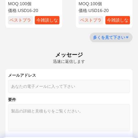
ソケット LAN HDMIポート
ト アウトレットボックス
MOQ:
100個
MOQ:
100個
搭載
110V-250V DHMI
価格:
USD16-20
価格:
USD16-20
会社案内
品質管理
お問い合わせ
ニュース
ベストプラ
今雑談しな
ベストプラ
今雑談しな
イス
さい
イス
さい
多くを見て下さい
メッセージ
すべての場合
Blog
今雑談しなさ
い
迅速に返信します
メールアドレス
卓上電源グロメット
格納式電源ソケット
要件
会議用電源ソケット
ポップアップソケットボックス
スライディングソケット