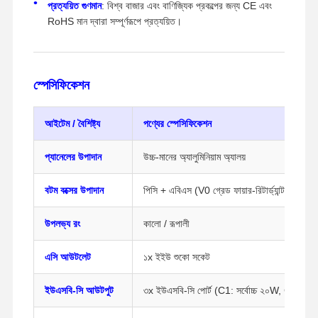
প্রত্যয়িত গুণমান
: বিশ্ব বাজার এবং বাণিজ্যিক প্রকল্পের জন্য CE এবং
RoHS মান দ্বারা সম্পূর্ণরূপে প্রত্যয়িত।
স্পেসিফিকেশন
আইটেম / বৈশিষ্ট্য
পণ্যের স্পেসিফিকেশন
প্যানেলের উপাদান
উচ্চ-মানের অ্যালুমিনিয়াম অ্যালয়
বটম বক্সের উপাদান
পিসি + এবিএস (V0 গ্রেড ফায়ার-রিটার্ড্যান্ট প্লাস্টিক
উপলভ্য রং
কালো / রূপালী
এসি আউটলেট
১x ইইউ শুকো সকেট
বাড়ি
পণ্য
ভিডিও
আমাদের সম্পর্কে
ইউএসবি-সি আউটপুট
৩x ইউএসবি-সি পোর্ট (C1: সর্বোচ্চ ২০W, C2/C3: