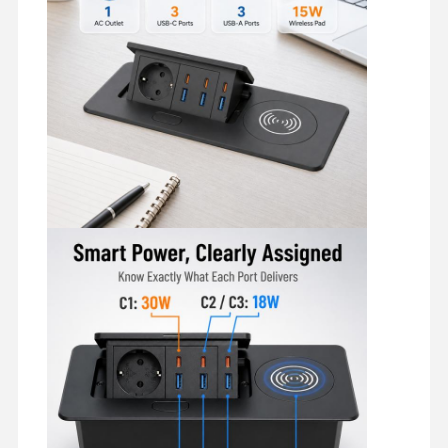
ডেস্ক ক্ল্যাম্প পাওয়ার আউটলেট
ডেস্ক পাওয়ার স্ট্রিপের নিচে
টেবিল ক্যাবল সংগঠক
ইউএসবি চার্জার
অডিও ভিজ্যুয়াল বক্স
লিফট ডেস্ক আনুষাঙ্গিক
সঞ্চালিত পাওয়ার স্ট্রিপ
সোফা ব্লুটুথ অডিও সিস্টেম
সোফা রিডিং ল্যাম্প