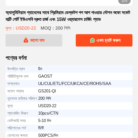
2/5
অ্যালুমিনিয়াম প্যানেলের সাথে প্রিমিয়াম ডেস্কটপ পপ আপ পাওয়ার স্টেশন শুকো সকেট
মাল্টি পোর্ট ইউএসবি দ্রুত চার্জ এবং 15W ওয়্যারলেস চার্জিং প্যাড
মূল্য：USD20-22
MOQ：200 পিসি
ভালো দাম
এখন চ্যাট করুন
পণ্যের বর্ণনা
উৎপত্তি স্থল
চীন
পরিচিতিমুলক নাম
GAOST
সাক্ষ্যদান
UL/CUL/ETL/FCC/UKCA/CE/ROHS/SAA
মডেল নম্বার
GS201-QI
ন্যূনতম চাহিদার পরিমাণ
200 পিসি
মূল্য
USD20-22
প্যাকেজিং বিবরণ
10pcs/CTN
ডেলিভারি সময়
5-10 দিন
পরিশোধের শর্ত
টি/টি
যোগানের ক্ষমতা
500PCS/দিন