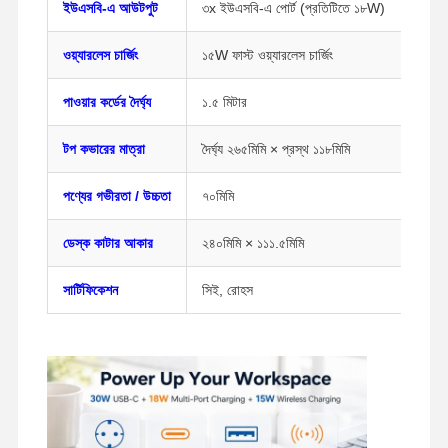
ইউএসবি-এ আউটপুট
৩x ইউএসবি-এ পোর্ট (প্রতিটিতে ১৮W)
ওয়্যারলেস চার্জিং
১৫W ফাস্ট ওয়্যারলেস চার্জিং
কারখানা ভ্রমণ
মান নিয়ন্ত্রণ
আমাদের সাথে
খবর
যোগাযোগ করুন
পাওয়ার কর্ডের দৈর্ঘ্য
১.৫ মিটার
টপ কভারের মাত্রা
দৈর্ঘ্য ২৬৫মিমি × প্রস্থ ১১৮মিমি
সব ক্ষেত্রেই
Blog
এখন চ্যাট করুন
পণ্যের গভীরতা / উচ্চতা
৭০মিমি
ডেস্ক কাটার আকার
২৪০মিমি × ১১১.৫মিমি
ডেস্ক পাওয়ার গ্রোমেট
সার্টিফিকেশন
সিই, রোহস
রিট্র্যাক্টেবল পাওয়ার সকেট
কনফারেন্স ইলেকট্রিক সকেট
পপ আপ সকেট বক্স
স্লাইডিং সকেট