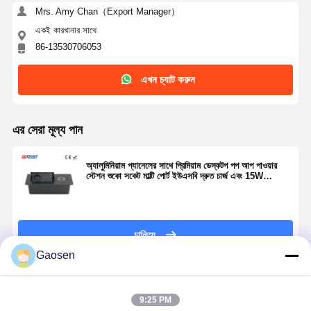
Mrs. Amy Chan（Export Manager）
একই কারখানার সাথে
86-13530706053
এখন চ্যাট করুন
এর সেরা মূল্য পান
অ্যালুমিনিয়াম প্যানেলের সাথে প্রিমিয়াম ডেস্কটপ পপ আপ পাওয়ার
স্টেশন শুকো সকেট মাল্টি পোর্ট ইউএসবি দ্রুত চার্জ এবং 15W
ওয়্যারলেস চার্জিং প্যাড
চালিয়ে
Gaosen
প্রস্তাবিত পণ্য
9:25 PM