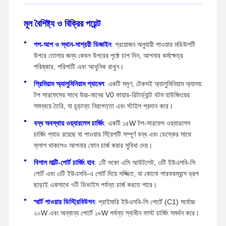
মূল বৈশিষ্ট্য ও বিক্রির পয়েন্ট
পপ-আপ ও স্থান-সাশ্রয়ী ডিজাইন
: প্রয়োজন অনুযায়ী পাওয়ার মডিউলটি
উপরে তোলার জন্য কেবল উপরের পৃষ্ঠে চাপ দিন, আপনার কর্মক্ষেত্র
পরিষ্কার, পরিপাটি এবং আধুনিক রাখুন।
প্রিমিয়াম অ্যালুমিনিয়াম প্যানেল
: একটি মসৃণ, টেকসই অ্যালুমিনিয়াম অ্যালয়
টপ সারফেসের সাথে উচ্চ-মানের V0 ফায়ার-রিটার্ড্যান্ট বটম হাউজিংয়ের
সমন্বয়ে তৈরি, যা চূড়ান্ত নিরাপত্তা এবং স্টাইল প্রদান করে।
বন্ধ অবস্থায় ওয়্যারলেস চার্জিং
: একটি ১৫W টপ-সারফেস ওয়্যারলেস
চার্জিং প্যাড রয়েছে যা পাওয়ার স্ট্রিপটি সম্পূর্ণ বন্ধ এবং ডেস্কের সাথে
ফ্লাশ থাকলেও আপনার ফোন চার্জ করার সুবিধা দেয়।
বিশাল মাল্টি-পোর্ট চার্জিং হাব
: ১টি শুকো এসি আউটলেট, ৩টি ইউএসবি-সি
পোর্ট এবং ৩টি ইউএসবি-এ পোর্ট দিয়ে সজ্জিত, যা কোনো পারফরম্যান্স ড্রপ
ছাড়াই একসাথে ৭টি ডিভাইস পর্যন্ত চার্জ করতে পারে।
স্মার্ট পাওয়ার ডিস্ট্রিবিউশন
: প্রাইমারি ইউএসবি-সি পোর্টে (C1) সর্বোচ্চ
২০W এবং অন্যান্য পোর্টে ১৮W পর্যন্ত স্বাধীন ফাস্ট চার্জিং সমর্থন করে।