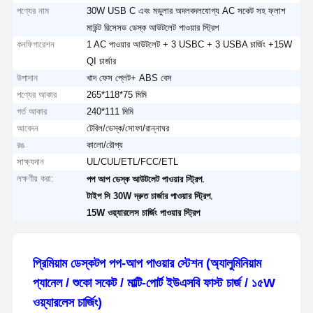
পণ্যের নাম
30W USB C এবং মডুলার অদলবদলযোগ্য AC সকেট সহ ফ্লাশ
মাউন্ট রিসেসড ডেস্ক আউটলেট পাওয়ার স্ট্রিপ
কনফিগারেশন
1 AC পাওয়ার আউটলেট + 3 USBC + 3 USBA চার্জিং +15W
QI চার্জার
উপাদান
খাদ ফেস প্লেট+ ABS বেস
পণ্যের আকার
265*118*75 মিমি
গর্ত আকার
240*111 মিমি
আবেদন
টেবিল/ডেস্ক/সোফা/রান্নাঘর
রঙ
কালো/রৌপ্য
সাক্ষ্যদান
UL/CUL/ETL/FCC/ETL
লক্ষণীয় করা:
,
পপ আপ ডেস্ক আউটলেট পাওয়ার স্ট্রিপ
,
টাইপ সি 30W দ্রুত চার্জার পাওয়ার স্ট্রিপ
15W ওয়্যারলেস চার্জিং পাওয়ার স্ট্রিপ
প্রিমিয়াম ডেস্কটপ পপ-আপ পাওয়ার স্টেশন (অ্যালুমিনিয়াম
প্যানেল / শুকো সকেট / মাল্টি-পোর্ট ইউএসবি ফাস্ট চার্জ / ১৫W
ওয়্যারলেস চার্জিং)