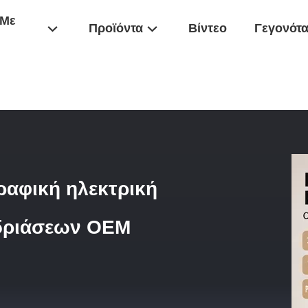
 Με
Προϊόντα
Βίντεο
Γεγονότ
/
15W Ταχεία Φόρτιση Δισκογραφική Ηλεκτρική Συσκευή Για Τραπέζι
ραφική ηλεκτρική
εδριάσεων OEM