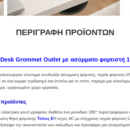
ΠΕΡΙΓΡΑΦΉ ΠΡΟΪΌΝΤΩΝ
Desk Grommet Outlet με ασύρματο φορτιστή 
υλειτουργικό σύστημα συνδυάζει ασύρματη φόρτιση, ταχεία φόρτιση US
E σε ένα κομψό σχεδιασμό.και έπιπλα για το σπίτι, παρέχει μια ολοκλη
αρό, οργανωμένο χώρο εργασίας.
 προϊόντος
ηλεκτρικό κουτί γραφείου διαθέτει ένα μοναδικό 180° περιστρεφόμενο
ρματη θήκη φόρτισης.
Τύπος Ε
Η ισχύς AC με σύγχρονη ταχεία φόρτιση
εξαλείφει την ακαταστασία των καλωδίων και προσφέρει μια επαγγελματ