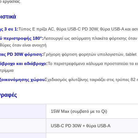
ο εργασίας.
ιστικά
ς 3 σε 1:
Τύπος E πρίζα AC, θύρα USB-C PD 30W, θύρα USB-A και α
ύ περιστροφής 180°:
Λειτουργεί ως ασύρματη πλακέτα φόρτισης όταν ε
θύρες όταν είναι ανοιχτή
τας PD 30W φόρτιση:
Γρήγορη φόρτιση φορητών υπολογιστών, tablet 
άβροχο και αδιάβροχο:
Το περιστρεφόμενο κάλυμμα προστατεύει τα ε
τρίμμια
ξοικονόμησης χώρου
Σχεδιασμός φλυτζάνης ταιριάζει στις τρύπες 82
γραφές
15W Max (συμβατό με το Qi)
USB-C PD 30W + θύρα USB-A