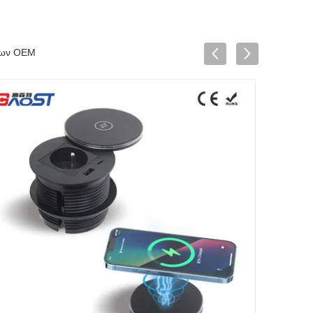
σεων OEM