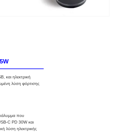
15W
B, και ηλεκτρική
ρωμένη λύση φόρτισης
 κάλυμμα που
 USB-C PD 30W και
ική λύση ηλεκτρικής