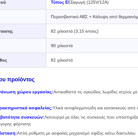
μού
Τύπος Ε
Εξαγωγή (125V/12A)
Πυροσβεστικό ΑΒΣ + Κάλυψη από θερμαινόμ
στασης
82 χιλιοστά (3,15 ίντσες)
90 χιλιοστά
θος
82 χιλιοστά
ου προϊόντος
γάνωση χώρου εργασίας:
Αντικαθιστά τις ογκώδεις λωρίδες ισχύος 
ρακτηριστικά ασφαλείας:
Υλικά αντιφλεγμονώδη και κατασκευές από 
βατότητα συσκευών:
Λειτουργεί με όλες τις συσκευές που υποστηρίζο
γορης φόρτισης
άσταση:
Απλή ρύθμιση με ασφαλές μηχανισμό σφίξης κάτω δακτυλίου