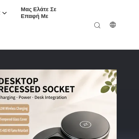
Μας Ελάτε Σε
α
Επαφή Με
α Συνεδριάσεων OEM