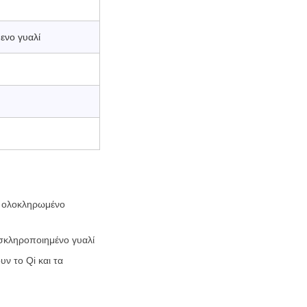
ενο γυαλί
με ολοκληρωμένο
σκληροποιημένο γυαλί
υν το Qi και τα