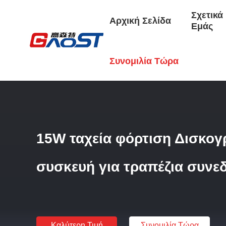
Σχετικά
Αρχική Σελίδα
Εμάς
Αρχική Σελίδα
/
Προϊόντα
/
Ηλεκτρικός Δακτύλιος Γραφείου
Συνομιλία Τώρα
15W ταχεία φόρτιση Δισκογ
συσκευή για τραπέζια συν
Καλύτερη Τιμή
Συνομιλία Τώρα