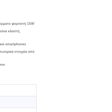
σύρματο φορτιστή 15W
ίναι κλειστή,
και smartphones
σωτερικά στοιχεία από
 mm