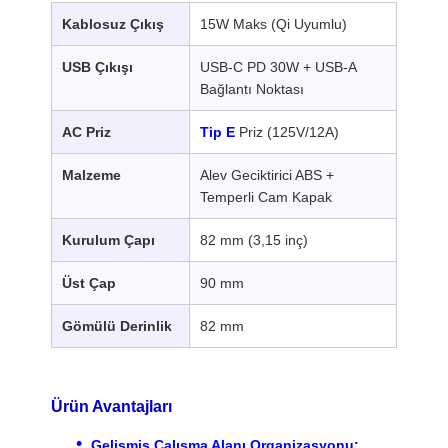
Kablosuz Çıkış
15W Maks (Qi Uyumlu)
Fabrika Turu
USB Çıkışı
Kalite Kontrol
USB-C PD 30W + USB-A
Bize Ulaşın
Haberler
Bağlantı Noktası
AC Priz
Tip E
Priz (125V/12A)
Malzeme
Alev Geciktirici ABS +
Tüm Servis
Blog
Şimdi
Temperli Cam Kapak
Talepleri
Konuşalım.
Kurulum Çapı
82 mm (3,15 inç)
masa güç rondelası
Üst Çap
90 mm
Çıkarılabilir elektrik soketi
Gömülü Derinlik
82 mm
Konferans Elektrik Priz
Pop Up Soket Kutusu
Ürün Avantajları
Kaydırıcı Soket
Gelişmiş Çalışma Alanı Organizasyonu: