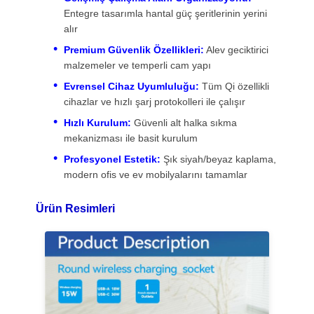
Entegre tasarımla hantal güç şeritlerinin yerini
Masa Kelepçe Güç Priz
alır
Premium Güvenlik Özellikleri:
Alev geciktirici
Masa Altı Priz Şeridi
malzemeler ve temperli cam yapı
Masa Kablo Organizer
Evrensel Cihaz Uyumluluğu:
Tüm Qi özellikli
cihazlar ve hızlı şarj protokolleri ile çalışır
Gömme USB Şarj Cihazı
Hızlı Kurulum:
Güvenli alt halka sıkma
mekanizması ile basit kurulum
Ses Görüntü Kutusu
Profesyonel Estetik:
Şık siyah/beyaz kaplama,
Asansör Masası Aksesuarları
modern ofis ve ev mobilyalarını tamamlar
Sıkıştırılmış güç şeridi
Ürün Resimleri
Sofa Bluetooth Ses Sistemi
Kanepe Okuma Lambası