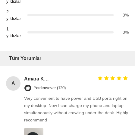
yıldızlar
2
0%
yıldızlar
1
0%
yıldızlar
Tüm Yorumlar
Amara Khan
A
Yardımsever (120)
Very convenient to have power and USB ports right on
my desktop. Now I can charge my phone and laptop
simultaneously without crawling under the desk. Highly
recommend