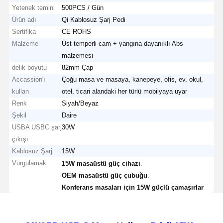
Yetenek temini
500PCS / Gün
Ürün adı
Qi Kablosuz Şarj Pedi
Sertifika
CE ROHS
Malzeme
Üst temperli cam + yangına dayanıklı Abs
malzemesi
delik boyutu
82mm Çap
Accassion'ı
Çoğu masa ve masaya, kanepeye, ofis, ev, okul,
kullan
otel, ticari alandaki her türlü mobilyaya uyar
Renk
Siyah/Beyaz
Şekil
Daire
USBA USBC şarj
30W
çıkışı
Kablosuz Şarj
15W
Vurgulamak:
,
15W masaüstü güç cihazı
,
OEM masaüstü güç çubuğu
Konferans masaları için 15W güçlü çamaşırlar