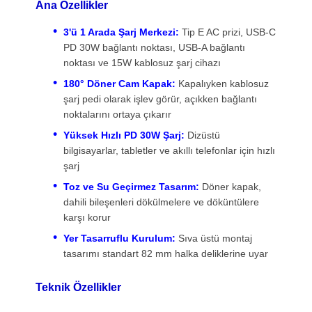
Ana Özellikler
3'ü 1 Arada Şarj Merkezi:
Tip E AC prizi, USB-C
PD 30W bağlantı noktası, USB-A bağlantı
noktası ve 15W kablosuz şarj cihazı
180° Döner Cam Kapak:
Kapalıyken kablosuz
şarj pedi olarak işlev görür, açıkken bağlantı
noktalarını ortaya çıkarır
Yüksek Hızlı PD 30W Şarj:
Dizüstü
bilgisayarlar, tabletler ve akıllı telefonlar için hızlı
şarj
Toz ve Su Geçirmez Tasarım:
Döner kapak,
dahili bileşenleri dökülmelere ve döküntülere
karşı korur
Yer Tasarruflu Kurulum:
Sıva üstü montaj
tasarımı standart 82 mm halka deliklerine uyar
Ana Sayfa
Ürünler
VİDEOLAR
Hakkımızda
Teknik Özellikler