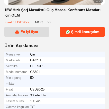
2/5
15W Hızlı Şarj Masaüstü Güç Masası Konferans Masaları
için OEM
Fiyat：USD20-25
MOQ：50
En iyi fiyat
Şimdi konuşalım.
Ürün Açıklaması
Menşe yeri
Çin
Marka adı
GAOST
Sertifika
CE ROHS
Model numarası
GS801
Min sipariş
50
miktarı
Fiyat
USD20-25
Ambalaj bilgileri
30 adet/ctn
Teslim süresi
10 Gün
Ödeme koşulları
T/T