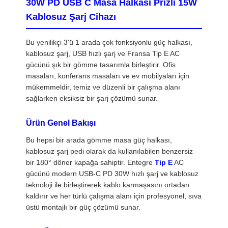
30W PD USB C Masa Halkası Prizli 15W
Kablosuz Şarj Cihazı
Bu yenilikçi 3'ü 1 arada çok fonksiyonlu güç halkası,
kablosuz şarj, USB hızlı şarj ve Fransa Tip E AC
gücünü şık bir gömme tasarımla birleştirir. Ofis
masaları, konferans masaları ve ev mobilyaları için
mükemmeldir, temiz ve düzenli bir çalışma alanı
sağlarken eksiksiz bir şarj çözümü sunar.
Ürün Genel Bakışı
Bu hepsi bir arada gömme masa güç halkası,
kablosuz şarj pedi olarak da kullanılabilen benzersiz
bir 180° döner kapağa sahiptir. Entegre
Tip E
AC
gücünü modern USB-C PD 30W hızlı şarj ve kablosuz
teknoloji ile birleştirerek kablo karmaşasını ortadan
kaldırır ve her türlü çalışma alanı için profesyonel, sıva
üstü montajlı bir güç çözümü sunar.