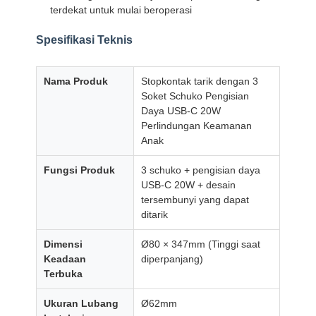
terdekat untuk mulai beroperasi
Spesifikasi Teknis
Wisata
Kontrol
Hubungi
Berita
Pabrik
Kualitas
Kami
Nama Produk
Stopkontak tarik dengan 3
Soket Schuko Pengisian
Daya USB-C 20W
Perlindungan Keamanan
Anak
Semua
Bicara
Kasus
Sekarang
Fungsi Produk
3 schuko + pengisian daya
USB-C 20W + desain
tersembunyi yang dapat
grommet listrik meja
ditarik
Soket Daya Tarik
Dimensi
Ø80 × 347mm (Tinggi saat
Keadaan
diperpanjang)
Soket Listrik Konferensi
Terbuka
Pop Up Socket Box
Ukuran Lubang
Ø62mm