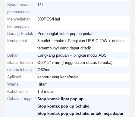
Syarat-syarat
T/T
pembayaran
Menyediakan
500PCS/Hari
kemampuan
Barang Produk
Pembangkit listrik pop up pintar
Konfigurasi
3 outlet schuko+ Pengisian USB-C 20W + desain
tersembunyi yang dapat ditarik
Bahan
Cangkang paduan + bingkai modul ABS
Status terbuka
Ø80* 347mm (Tinggi dalam status terbuka)
ukuran lubang
∅62mm
Aplikasi
kantor/ruang kerja/meja
Warna
Hitam
Kabel listrik
1,8 meter
Cahaya Tinggi:
,
Stop kontak lipat pop up
,
Stop kontak pop up Schuko
Stop kontak pop up Schuko untuk meja dapur