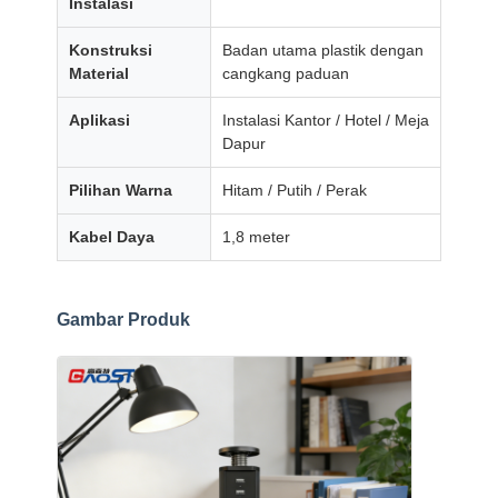
Instalasi
Soket geser
Konstruksi
Badan utama plastik dengan
Outlet Daya Clamp Meja
Material
cangkang paduan
Di bawah Strip Daya Meja
Aplikasi
Instalasi Kantor / Hotel / Meja
Dapur
Pengatur Kabel Meja
Pilihan Warna
Hitam / Putih / Perak
Pengisi Daya USB Tersembunyi
Kabel Daya
1,8 meter
Kotak Audio Visual
Aksesoris Meja Angkat
Gambar Produk
Jalur listrik terputus
Sistem Audio Bluetooth Sofa
Lampu Baca Sofa