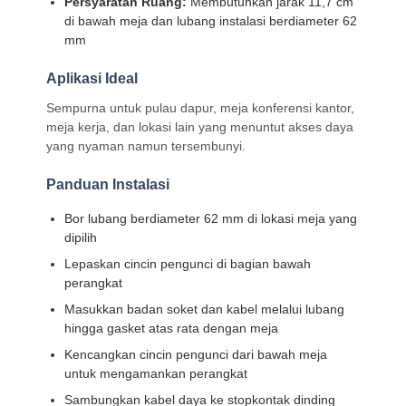
Persyaratan Ruang:
Membutuhkan jarak 11,7 cm
di bawah meja dan lubang instalasi berdiameter 62
mm
Aplikasi Ideal
Sempurna untuk pulau dapur, meja konferensi kantor,
meja kerja, dan lokasi lain yang menuntut akses daya
yang nyaman namun tersembunyi.
Panduan Instalasi
Bor lubang berdiameter 62 mm di lokasi meja yang
dipilih
Lepaskan cincin pengunci di bagian bawah
perangkat
Masukkan badan soket dan kabel melalui lubang
hingga gasket atas rata dengan meja
Kencangkan cincin pengunci dari bawah meja
Rumah
Produk
Video
Tentang Kita
untuk mengamankan perangkat
Sambungkan kabel daya ke stopkontak dinding