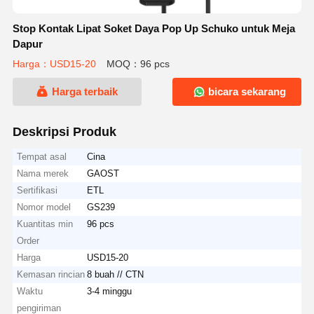
Stop Kontak Lipat Soket Daya Pop Up Schuko untuk Meja
Dapur
Harga：USD15-20
MOQ：96 pcs
Harga terbaik
bicara sekarang
Deskripsi Produk
Tempat asal
Cina
Nama merek
GAOST
Sertifikasi
ETL
Nomor model
GS239
Kuantitas min
96 pcs
Order
Harga
USD15-20
Kemasan rincian
8 buah // CTN
Waktu
3-4 minggu
pengiriman