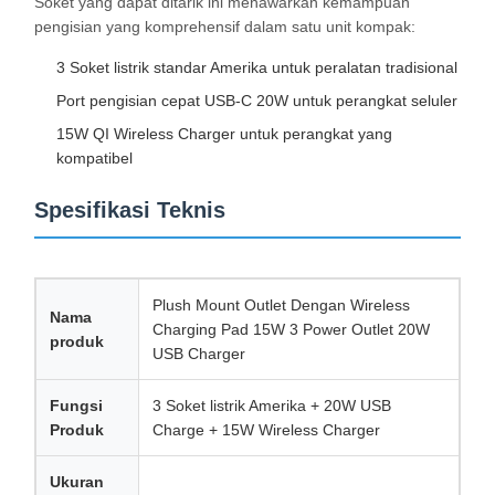
Soket yang dapat ditarik ini menawarkan kemampuan
pengisian yang komprehensif dalam satu unit kompak:
3 Soket listrik standar Amerika untuk peralatan tradisional
Wisata
Kontrol
Hubungi
Berita
Pabrik
Kualitas
Kami
Port pengisian cepat USB-C 20W untuk perangkat seluler
15W QI Wireless Charger untuk perangkat yang
kompatibel
Spesifikasi Teknis
Semua
Bicara
Kasus
Sekarang
Plush Mount Outlet Dengan Wireless
Nama
grommet listrik meja
Charging Pad 15W 3 Power Outlet 20W
produk
USB Charger
Soket Daya Tarik
Fungsi
3 Soket listrik Amerika + 20W USB
Soket Listrik Konferensi
Produk
Charge + 15W Wireless Charger
Pop Up Socket Box
Ukuran