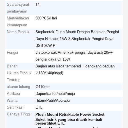
Syarat-syarat
T/T
pembayaran
Menyediakan
500PCS/Hari
kemampuan
Nama Produk
Stopkontak Flush Mount Dengan Bantalan Pengisi
Daya Nirkabel 15W 3 Stopkontak Pengisi Daya
USB 20W P
Fungsi
3 stopkontak Amerika+ pengisi daya usb 20w+
pengisi daya QI 15W
Bahan
Bagian atas kaca tempered + cangkang paduan
Ukuran Produk
∅130*140(tinggi)
Tertutup
ukuran lubang
∅110mm
Aplikasi
Dapur/kantor/hotel/meja
Warna
Hitam/Putih/Abu-abu
Sertifikasi
ETL
Cahaya Tinggi:
,
Plush Mount Retraktable Power Socket
Soket listrik yang bisa ditarik kembali
bersertifikat ETL