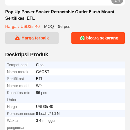
2/4
Pop Up Power Socket Retractable Outlet Flush Mount
Sertifikasi ETL
Harga：USD35-40
MOQ：96 pcs
Harga terbaik
bicara sekarang
Deskripsi Produk
Tempat asal
Cina
Nama merek
GAOST
Sertifikasi
ETL
Nomor model
W9
Kuantitas min
96 pcs
Order
Harga
USD35-40
Kemasan rincian
8 buah // CTN
Waktu
3-4 minggu
pengiriman