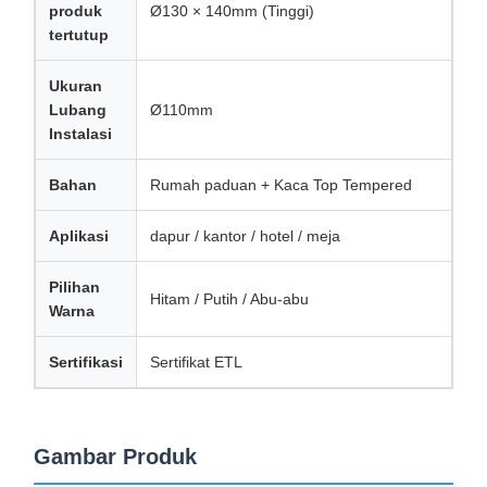
produk
Ø130 × 140mm (Tinggi)
Soket geser
tertutup
Outlet Daya Clamp Meja
Ukuran
Di bawah Strip Daya Meja
Lubang
Ø110mm
Instalasi
Pengatur Kabel Meja
Bahan
Rumah paduan + Kaca Top Tempered
Pengisi Daya USB Tersembunyi
Aplikasi
dapur / kantor / hotel / meja
Kotak Audio Visual
Aksesoris Meja Angkat
Pilihan
Hitam / Putih / Abu-abu
Warna
Jalur listrik terputus
Sertifikasi
Sertifikat ETL
Sistem Audio Bluetooth Sofa
Lampu Baca Sofa
Gambar Produk