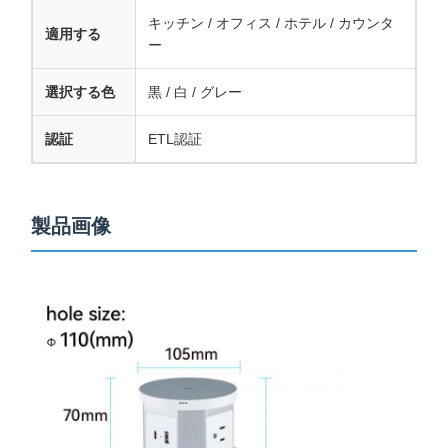
キッチン / オフィス / ホテル / カウンタ
デスククランプ電源コンセント
適用する
ー
デスク下電源タップ
選択する色
黒 / 白 / グレー
テーブルケーブルオーガナイザー
認証
ETL認証
埋め込みUSB充電器
オーディオ ビジュアル ボックス
製品画像
リフト デスク アクセサリー
切断された電源帯
ソファ ブルーテッド音声システム
ソファの読書ランプ