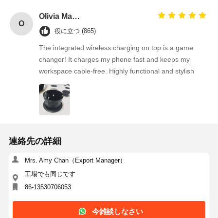
Olivia Martinez
O
役に立つ (865)
The integrated wireless charging on top is a game
changer! It charges my phone fast and keeps my
workspace cable-free. Highly functional and stylish
連絡先の詳細
Mrs. Amy Chan（Export Manager）
工場でも同じです
86-13530706053
今雑談しなさい