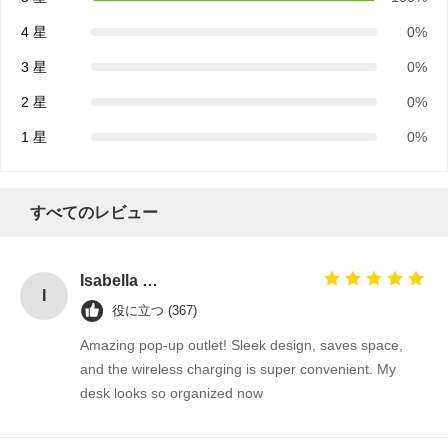
4 星
0%
3 星
0%
2 星
0%
1 星
0%
すべてのレビュー
Isabella Gomez
I
役に立つ (367)
Amazing pop-up outlet! Sleek design, saves space,
and the wireless charging is super convenient. My
desk looks so organized now