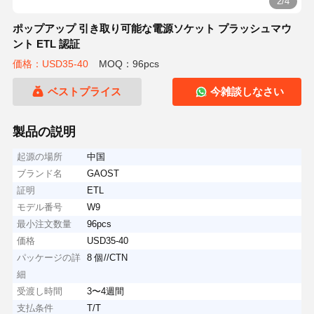
2/4
ポップアップ 引き取り可能な電源ソケット プラッシュマウ
ント ETL 認証
価格：USD35-40
MOQ：96pcs
ベストプライス
今雑談しなさい
製品の説明
起源の場所
中国
ブランド名
GAOST
証明
ETL
モデル番号
W9
最小注文数量
96pcs
価格
USD35-40
パッケージの詳
8 個//CTN
細
受渡し時間
3〜4週間
支払条件
T/T