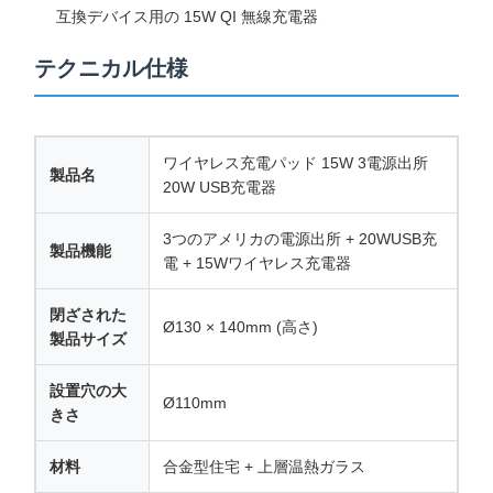
互換デバイス用の 15W QI 無線充電器
テクニカル仕様
会社案内
品質管理
お問い合わせ
ニュース
ワイヤレス充電パッド 15W 3電源出所
製品名
20W USB充電器
すべての場合
今雑談しなさ
い
3つのアメリカの電源出所 + 20WUSB充
製品機能
電 + 15Wワイヤレス充電器
卓上電源グロメット
閉ざされた
Ø130 × 140mm (高さ)
製品サイズ
格納式電源ソケット
会議用電源ソケット
設置穴の大
Ø110mm
きさ
ポップアップソケットボックス
材料
合金型住宅 + 上層温熱ガラス
スライディングソケット