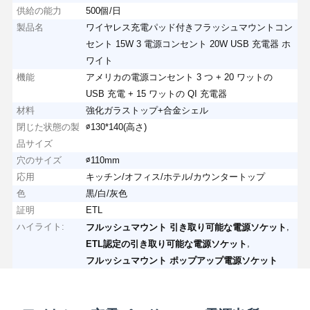
供給の能力
500個/日
製品名
ワイヤレス充電パッド付きフラッシュマウントコン
セント 15W 3 電源コンセント 20W USB 充電器 ホ
ワイト
機能
アメリカの電源コンセント 3 つ + 20 ワットの
USB 充電 + 15 ワットの QI 充電器
材料
強化ガラストップ+合金シェル
閉じた状態の製
∅130*140(高さ)
品サイズ
穴のサイズ
∅110mm
応用
キッチン/オフィス/ホテル/カウンタートップ
色
黒/白/灰色
証明
ETL
ハイライト:
,
フルッシュマウント 引き取り可能な電源ソケット
,
ETL認定の引き取り可能な電源ソケット
フルッシュマウント ポップアップ電源ソケット