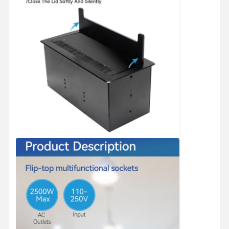
책상 클램프 전원 소지
책상 밑 멀티탭
테이블 케이블 조직기
埋め込みUSB充電器
오디오 비디오 박스
리프트 데스크 액세서리
켜진 전원 스트립
소파 블루투스 오디오 시스템
소파 독서등