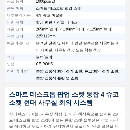
공급 능력
1000pcs/일
품목 이름
스마트 데스크탑 팝업 소켓
대부분의 기능
4개 슈코 아울렛
의회 자재
합금 면판 + 강철 베이스
제품 크기
265mm(길이) × 130mm(너비) × 125mm(높이)
구멍 크기
225*112mm
애플리케이션
숨겨진 전원 및 데이터 연결 솔루션을 제공하는 회
의 테이블, 사무실 책상 또는 학습 책상
색상
블랙/실버
인증
CE ROHS
하이 라이트:
,
,
중앙 집중식 회의 전기 소켓
슈코 회의 전기 소켓
중앙 집중식 플립 업 소켓
스마트 데스크톱 팝업 소켓 통합 4 슈코
소켓 현대 사무실 회의 시스템
컨퍼런스 테이블, 사무실 책상 및 연구 책상용으로 설계된 스마
트 데스크톱 팝업 소켓.이 모든 통합 소켓 솔루션은 작업 공간
을 정리하고 무질서하게 유지하면서 포괄적인 연결 옵션을 제