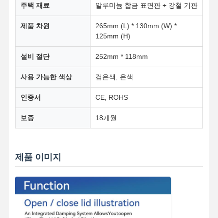
주택 재료
알루미늄 합금 표면판 + 강철 기판
제품 차원
265mm (L) * 130mm (W) *
공장 투어
품질 관리
연락처
뉴스
125mm (H)
설비 절단
252mm * 118mm
사용 가능한 색상
검은색, 은색
모든 케이스
지금 챗팅하
세요
인증서
CE, ROHS
보증
18개월
책상 전원 그로밋
인출식 전원 소켓
제품 이미지
회의실 전기 소켓
팝업 소켓 박스
슬라이딩 소켓