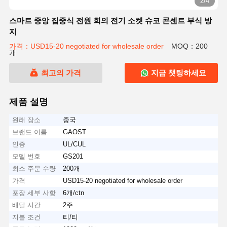
2/4
스마트 중앙 집중식 전원 회의 전기 소켓 슈코 콘센트 부식 방
지
가격：USD15-20 negotiated for wholesale order
MOQ：200
개
최고의 가격
지금 챗팅하세요
제품 설명
원래 장소
중국
브랜드 이름
GAOST
인증
UL/CUL
모델 번호
GS201
최소 주문 수량
200개
가격
USD15-20 negotiated for wholesale order
포장 세부 사항
6개/ctn
배달 시간
2주
지불 조건
티/티