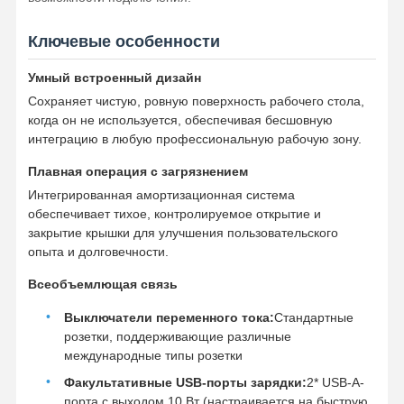
Ключевые особенности
Умный встроенный дизайн
Сохраняет чистую, ровную поверхность рабочего стола,
когда он не используется, обеспечивая бесшовную
интеграцию в любую профессиональную рабочую зону.
Плавная операция с загрязнением
Интегрированная амортизационная система
обеспечивает тихое, контролируемое открытие и
закрытие крышки для улучшения пользовательского
опыта и долговечности.
Всеобъемлющая связь
Выключатели переменного тока:
Стандартные
розетки, поддерживающие различные
Главная
Продукция
Ролики
О Компании
международные типы розетки
Страница
Факультативные USB-порты зарядки:
2* USB-A-
порта с выходом 10 Вт (настраивается на быструю