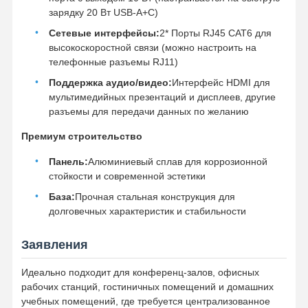
зарядку 20 Вт USB-A+C)
Сетевые интерфейсы:
2* Порты RJ45 CAT6 для
высокоскоростной связи (можно настроить на
Наша
Контроль
Контактные
Новости
Фабрика
телефонные разъемы RJ11)
Качества
Данные
Поддержка аудио/видео:
Интерфейс HDMI для
мультимедийных презентаций и дисплеев, другие
разъемы для передачи данных по желанию
Премиум строительство
Все Случаи
Побеседуйте
Теперь
Панель:
Алюминиевый сплав для коррозионной
стойкости и современной эстетики
настольная силовая втулка
База:
Прочная стальная конструкция для
долговечных характеристик и стабильности
Вытягиваемый розетка
Заявления
Электрическая розетка для конференц-зала
Идеально подходит для конференц-залов, офисных
Поп-ап сокет
рабочих станций, гостиничных помещений и домашних
учебных помещений, где требуется централизованное
Сдвижная розетка