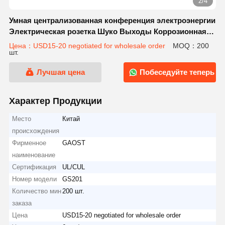
2/4
Умная централизованная конференция электроэнергии
Электрическая розетка Шуко Выходы Коррозионная
устойчивость
Цена：USD15-20 negotiated for wholesale order
MOQ：200
шт.
Лучшая цена
Побеседуйте теперь
Характер Продукции
Место
Китай
происхождения
Фирменное
GAOST
наименование
Сертификация
UL/CUL
Номер модели
GS201
Количество мин
200 шт.
заказа
Цена
USD15-20 negotiated for wholesale order