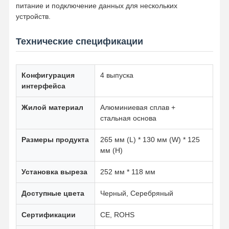
питание и подключение данных для нескольких
устройств.
Розетка с зажимом для стола
Технические спецификации
Удлинитель под стол
Организатор столовых кабелей
Конфигурация
4 выпуска
Встраиваемое USB-зарядное устройство
интерфейса
Аудиовизуальный бокс
Жилой материал
Алюминиевая сплав +
стальная основа
Аксессуары для стола с регулируемой высотой
Размеры продукта
265 мм (L) * 130 мм (W) * 125
Загруженная линия питания
мм (H)
Аудиосистема Bluetooth для дивана
Установка выреза
252 мм * 118 мм
Диванная лампа для чтения
Доступные цвета
Черный, Серебряный
Сертификации
CE, ROHS