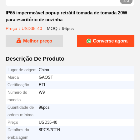
2/3
IP65 impermeável popup retrátil tomada de tomada 20W
para escritório de cozinha
Preço：USD35-40
MOQ：96pcs
Melhor preço
Converse agora
Descrição De Produto
Lugar de origem
China
Marca
GAOST
Certificação
ETL
Número do
W9
modelo
Quantidade de
96pcs
ordem mínima
Preço
USD35-40
Detalhes da
8PCS//CTN
embalagem