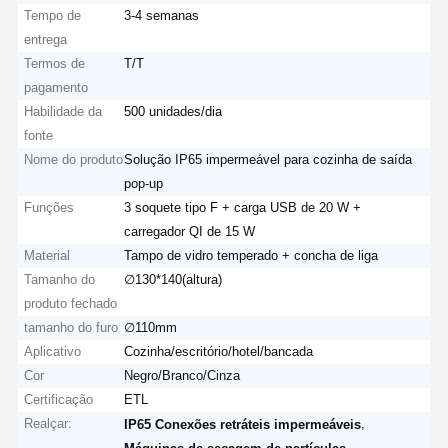
Tempo de
3-4 semanas
entrega
Termos de
T/T
pagamento
Habilidade da
500 unidades/dia
fonte
Nome do produto
Solução IP65 impermeável para cozinha de saída
pop-up
Funções
3 soquete tipo F + carga USB de 20 W +
carregador QI de 15 W
Material
Tampo de vidro temperado + concha de liga
Tamanho do
∅130*140(altura)
produto fechado
tamanho do furo
∅110mm
Aplicativo
Cozinha/escritório/hotel/bancada
Cor
Negro/Branco/Cinza
Certificação
ETL
Realçar:
,
IP65 Conexões retráteis impermeáveis
,