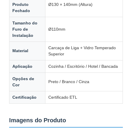
Produto
Ø130 × 140mm (Altura)
Soquete deslizante
Fechado
Tomada de energia com grampo para mesa
Tamanho do
Furo de
Ø110mm
Régua de energia sob a mesa
Instalação
Organizador de cabos de mesa
Carcaça de Liga + Vidro Temperado
Material
Superior
Carregador USB Embutido
Aplicação
Cozinha / Escritório / Hotel / Bancada
Caixa de áudio visual
Opções de
Preto / Branco / Cinza
Acessórios para elevadores
Cor
Faixa de alimentação recessada
Certificação
Certificado ETL
Sistema de áudio Bluetooth para sofá
Imagens do Produto
Luminária de leitura para sofá