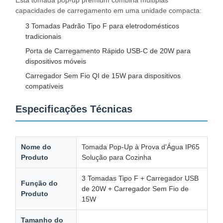
capacidades de carregamento em uma unidade compacta:
3 Tomadas Padrão Tipo F para eletrodomésticos
tradicionais
Fábrica
Controle De
Fale
Notícias
Porta de Carregamento Rápido USB-C de 20W para
Qualidade
Conosco
dispositivos móveis
Carregador Sem Fio QI de 15W para dispositivos
compatíveis
Especificações Técnicas
Todos Os
Converse
Casos
Agora
Nome do
Tomada Pop-Up à Prova d'Água IP65
ilhó de energia de mesa
Produto
Solução para Cozinha
Conector de alimentação retrátil
3 Tomadas Tipo F + Carregador USB
Função do
de 20W + Carregador Sem Fio de
Produto
Soquete elétrico de conferência
15W
Caixa de tomada pop-up
Tamanho do