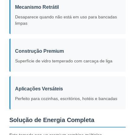
Mecanismo Retrátil
Desaparece quando não está em uso para bancadas
limpas
Construção Premium
Superfície de vidro temperado com carcaça de liga
Aplicações Versáteis
Perfeito para cozinhas, escritórios, hotéis e bancadas
Casa
Produtos
Vídeos
Quem
Solução de Energia Completa
Somos
Esta tomada pop-up premium combina múltiplas