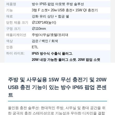
제품명
방수 IP65 팝업 아웃렛 주방 솔루션
기능
3형 F 소켓+ 20w USB 충전+ 15W QI 충전기
재료
강화 유리 상단 + 합금 쉘
닫힌 제품 크기
∅130*140(높이)
구멍 크기
∅110mm
애플리케이션
주방/사무실/호텔/조리대
색상
검은 / 백인 / 회색
인증
ETL
하이 라이트:
,
IP65 방수식 수출식 플러그
,
20W 내장 가능한 플러그 소켓
20W 팝업 소켓
주방 및 사무실용 15W 무선 충전기 및 20W
USB 충전 기능이 있는 방수 IP65 팝업 콘센
트
올인원 충전 솔루션: 현대적인 주방, 사무실 및 환대 공간을 위
한 궁극의 충전 스테이션으로 기능성과 우아한 디자인을 결합