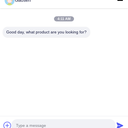
Gaosen
추천된 제품
4:11 AM
Good day, what product are you looking for?
미국 콘센트 3
철회 가능한 팝
데스크톱 팝업
스마트 자동
개 포함 접이식
업 플러그 소켓
숨겨진 철수식
납형 멀티탭
전원 소켓 20W
전원 스트립 카
전원 소켓
업 아일랜드
USB 충전기 및
운터 타프용 슈
센트 62mm
15W 무선 ​​충전
코 소켓
춤 제작
최고의 가격
최고의 가격
최고의 가격
최고의 가
패드
홈
사이트맵
연락처
Desktop Site
사이트맵
개인정보 보호 정책
품질
책상 전원 그로밋
중국 공장.Copyright © 2026 Shenzhen Gaost
Hardware Co.,Ltd. All Rights Reserved.