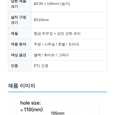
닫힌 제품
Ø130 × 140mm (높이)
크기
설치 구멍
공장 투어
품질 관리
연락처
뉴스
Ø110mm
크기
재질
합금 하우징 + 상단 강화 유리
적용 분야
주방 / 사무실 / 호텔 / 조리대
모든 케이스
지금 챗팅하
세요
색상 옵션
블랙 / 화이트 / 그레이
인증
ETL 인증
책상 전원 그로밋
인출식 전원 소켓
제품 이미지
회의실 전기 소켓
팝업 소켓 박스
슬라이딩 소켓