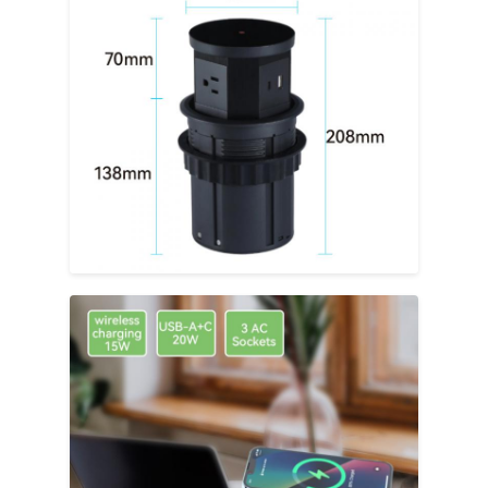
책상 클램프 전원 소지
책상 밑 멀티탭
테이블 케이블 조직기
埋め込みUSB充電器
오디오 비디오 박스
리프트 데스크 액세서리
켜진 전원 스트립
소파 블루투스 오디오 시스템
소파 독서등