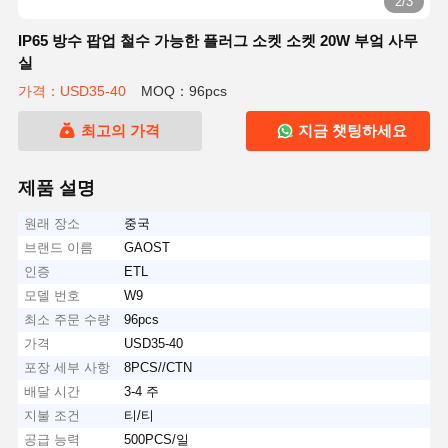
2/3
IP65 방수 팝업 철수 가능한 플러그 소켓 소켓 20W 부엌 사무
실
가격：USD35-40
MOQ：96pcs
최고의 가격
지금 챗팅하세요
제품 설명
원래 장소
중국
브랜드 이름
GAOST
인증
ETL
모델 번호
W9
최소 주문 수량
96pcs
가격
USD35-40
포장 세부 사항
8PCS//CTN
배달 시간
3-4 주
지불 조건
티/티
공급 능력
500PCS/일