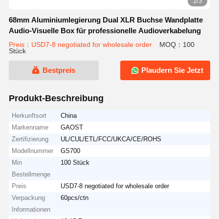
2/3
68mm Aluminiumlegierung Dual XLR Buchse Wandplatte
Audio-Visuelle Box für professionelle Audioverkabelung
Preis：USD7-8 negotiated for wholesale order
MOQ：100
Stück
Bestpreis
Plaudern Sie Jetzt
Produkt-Beschreibung
Herkunftsort
China
Markenname
GAOST
Zertifizierung
UL/CUL/ETL/FCC/UKCA/CE/ROHS
Modellnummer
GS700
Min
100 Stück
Bestellmenge
Preis
USD7-8 negotiated for wholesale order
Verpackung
60pcs/ctn
Informationen