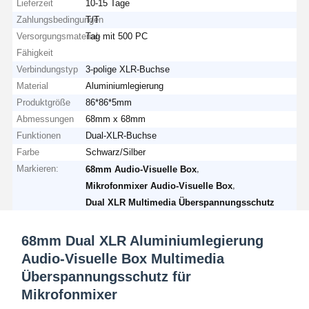
Lieferzeit
10-15 Tage
Zahlungsbedingungen
T/T
Versorgungsmaterial-
Tag mit 500 PC
Fähigkeit
Verbindungstyp
3-polige XLR-Buchse
Material
Aluminiumlegierung
Produktgröße
86*86*5mm
Abmessungen
68mm x 68mm
Funktionen
Dual-XLR-Buchse
Farbe
Schwarz/Silber
Markieren:
,
68mm Audio-Visuelle Box
,
Mikrofonmixer Audio-Visuelle Box
Dual XLR Multimedia Überspannungsschutz
68mm Dual XLR Aluminiumlegierung
Audio-Visuelle Box Multimedia
Überspannungsschutz für
Mikrofonmixer