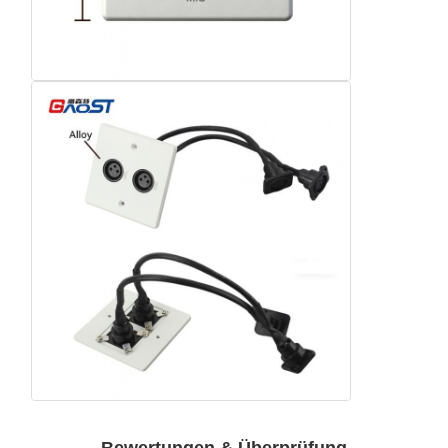
Fabrik Tour
Qualitätskont
Kontakt
Nachrichten
Rolle
Alle Fälle
Blog
Plaudern Sie
Jetzt
Kabeldurchführung für Schreibtisch
Einziehbarer Steckdosenleiste
Konferenzsteckdose
Pop-up-Socket-Box
Bewertungen & Überprüfung