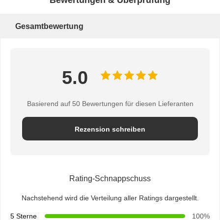
Steckdosen
Gesamtbewertung
Schreibtischklemme Steckdose
Unter dem Schreibtisch-Stromanschluss
Tischkabelorganisierer
5.0
USB-Ladegerät
Basierend auf 50 Bewertungen für diesen Lieferanten
Audio-Visuelle Box
Rezension schreiben
Zubehör für das Aufzugstisch
Verzögerter Stromanschluss
Sofa Bluetooth-Audiosystem
Rating-Schnappschuss
Sofa-Leselampe
Nachstehend wird die Verteilung aller Ratings dargestellt.
5 Sterne
100%