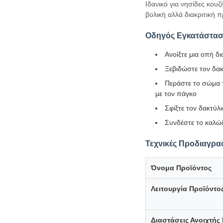
Ιδανικό για νησίδες κου
βολική αλλά διακριτική
Οδηγός Εγκατάστα
Ανοίξτε μια οπή δ
Ξεβιδώστε τον δα
Περάστε το σώμα τ
με τον πάγκο
Σφίξτε τον δακτύλ
Συνδέστε το καλώδι
Τεχνικές Προδιαγρα
Όνομα Προϊόντος
Λειτουργία Προϊόντο
Διαστάσεις Ανοιχτής