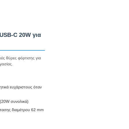
 USB-C 20W για
ές θύρες φόρτισης για
γασίας.
ητικά ευχάριστους όταν
 (20W συνολικά)
στασης διαμέτρου 62 mm