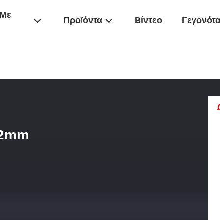
 Με
Προϊόντα
Βίντεο
Γεγονότ
ικαιροποιημένη Έξοδος 62mm
62mm