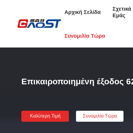
Σχετικά
Αρχική Σελίδα
Εμάς
Αρχική Σελίδα
/
Προϊόντα
/
Retractable Power Socket
/
Επ
Συνομιλία Τώρα
Επικαιροποιημένη έξοδος 
Καλύτερη Τιμή
Συνομιλία Τώρα