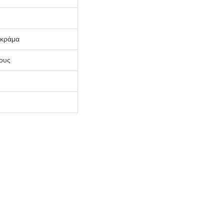
 κράμα
κους