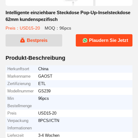
Intelligente einziehbare Steckdose Pop-Up-Inselsteckdose
62mm kundenspezifisch
Preis：USD15-20
MOQ：96pcs
Bestpreis
Plaudern Sie Jetzt
Produkt-Beschreibung
Herkunftsort
China
Markenname
GAOST
Zertifizierung
ETL
Modellnummer
GS239
Min
96pcs
Bestellmenge
Preis
USD15-20
Verpackung
8PCS//CTN
Informationen
Lieferzeit
3-4 Wochen