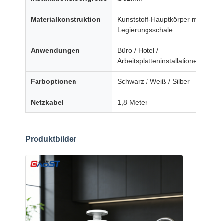
Steckdosen
Materialkonstruktion
Kunststoff-Hauptkörper mit
Schreibtischklemme Steckdose
Legierungsschale
Unter dem Schreibtisch-Stromanschluss
Anwendungen
Büro / Hotel /
Arbeitsplatteninstallationen
Tischkabelorganisierer
Farboptionen
Schwarz / Weiß / Silber
USB-Ladegerät
Netzkabel
1,8 Meter
Audio-Visuelle Box
Zubehör für das Aufzugstisch
Produktbilder
Verzögerter Stromanschluss
Sofa Bluetooth-Audiosystem
Sofa-Leselampe