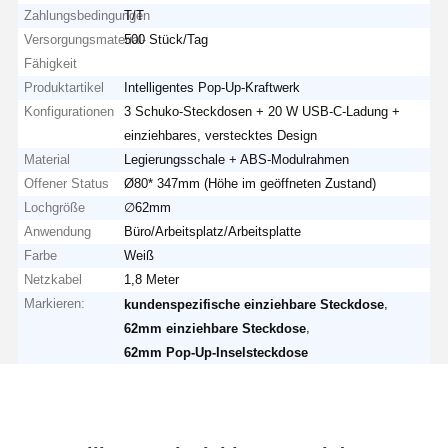
Zahlungsbedingungen
T/T
Versorgungsmaterial-
500 Stück/Tag
Fähigkeit
Produktartikel
Intelligentes Pop-Up-Kraftwerk
Konfigurationen
3 Schuko-Steckdosen + 20 W USB-C-Ladung +
einziehbares, verstecktes Design
Material
Legierungsschale + ABS-Modulrahmen
Offener Status
Ø80* 347mm (Höhe im geöffneten Zustand)
Lochgröße
∅62mm
Anwendung
Büro/Arbeitsplatz/Arbeitsplatte
Farbe
Weiß
Netzkabel
1,8 Meter
Markieren:
,
kundenspezifische einziehbare Steckdose
,
62mm einziehbare Steckdose
62mm Pop-Up-Inselsteckdose