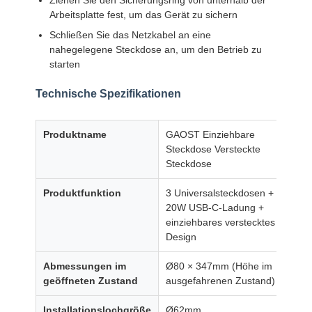
Arbeitsplatte fest, um das Gerät zu sichern
Schließen Sie das Netzkabel an eine
Fabrik Tour
Qualitätskont
Kontakt
Nachrichten
nahegelegene Steckdose an, um den Betrieb zu
Rolle
starten
Technische Spezifikationen
Produktname
GAOST Einziehbare
Alle Fälle
Plaudern Sie
Steckdose Versteckte
Jetzt
Steckdose
Produktfunktion
3 Universalsteckdosen +
Kabeldurchführung für Schreibtisch
20W USB-C-Ladung +
einziehbares verstecktes
Einziehbarer Steckdosenleiste
Design
Konferenzsteckdose
Abmessungen im
Ø80 × 347mm (Höhe im
geöffneten Zustand
ausgefahrenen Zustand)
Pop-up-Socket-Box
Installationslochgröße
Ø62mm