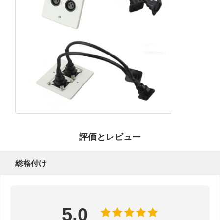
会社案内
品質管理
お問い合わせ
ニュース
すべての場合
Blog
今雑談しなさ
い
卓上電源グロメット
評価とレビュー
格納式電源ソケット
総格付け
会議用電源ソケット
ポップアップソケットボックス
5.0
スライディングソケット