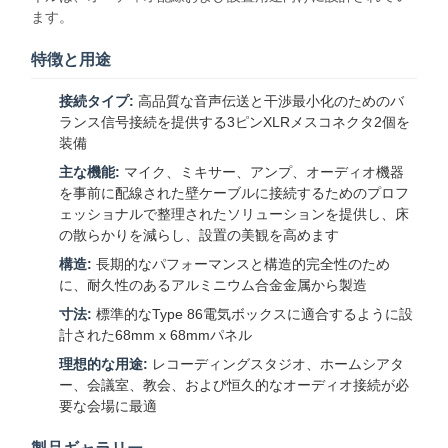
ます。
特徴と用途
接続タイプ:
高品質な音声伝送と干渉最小化のためのバ
ランス信号接続を提供する3ピンXLRメスコネクタ2個を
装備
主な機能:
マイク、ミキサー、アンプ、オーディオ機器
を事前に配線された壁ケーブルに接続するためのプロフ
ェッショナルで整理されたソリューションを提供し、床
の散らかりを減らし、設置の美観を高めます
構造:
長期的なパフォーマンスと構造的完全性のため
に、耐久性のあるアルミニウム合金金属から製造
寸法:
標準的なType 86電気ボックスに適合するように設
計された68mm x 68mmパネル
理想的な用途:
レコーディングスタジオ、ホームシアタ
ー、会議室、教会、および恒久的なオーディオ接続が必
要な会場に最適