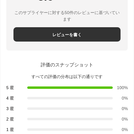
デスククランプ電源コンセント
このサプライヤーに対する50件のレビューに基づいてい
ます
デスク下電源タップ
テーブルケーブルオーガナイザー
レビューを書く
埋め込みUSB充電器
オーディオ ビジュアル ボックス
評価のスナップショット
リフト デスク アクセサリー
すべての評価の分布は以下の通りです
切断された電源帯
5 星
100%
ソファ ブルーテッド音声システム
4 星
0%
3 星
0%
ソファの読書ランプ
2 星
0%
1 星
0%