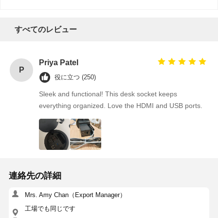
すべてのレビュー
Priya Patel
P
役に立つ (250)
Sleek and functional! This desk socket keeps
everything organized. Love the HDMI and USB ports.
連絡先の詳細
Mrs. Amy Chan（Export Manager）
工場でも同じです