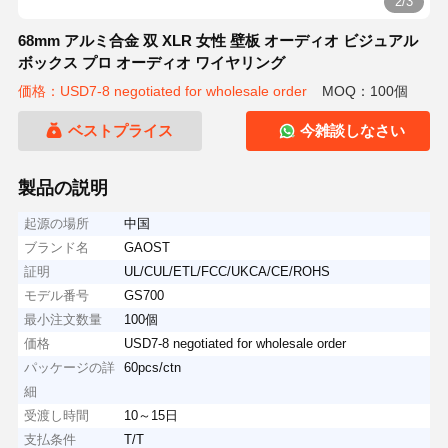
2/3
68mm アルミ合金 双 XLR 女性 壁板 オーディオ ビジュアル
ボックス プロ オーディオ ワイヤリング
価格：USD7-8 negotiated for wholesale order
MOQ：100個
ベストプライス
今雑談しなさい
製品の説明
起源の場所
中国
ブランド名
GAOST
証明
UL/CUL/ETL/FCC/UKCA/CE/ROHS
モデル番号
GS700
最小注文数量
100個
価格
USD7-8 negotiated for wholesale order
パッケージの詳
60pcs/ctn
細
受渡し時間
10～15日
支払条件
T/T