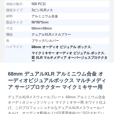
供給の能力
500 PC日
接続タイプ
3ピンXLRメス
材料
アルミニウム合金
製品サイズ
86*86*5mm
寸法
68mm×68mm
機能
デュアルXLRメスカプラー
色
ブラック/シルバー
ハイライト:
,
68mm オーディオ ビジュアル ボックス
,
マイクミキサー オーディオ ビジュアル ボックス
双 XLR マルチメディア オーバージェスプロテクタ
ー
68mm デュアルXLR アルミニウム合金 オ
ーディオビジュアルボックス マルチメディ
ア サージプロテクター マイクミキサー用
デュアルXLRメスウォールプレート 68mm アルミニウム合金
オーディオジャックソケット マイクミキサー用 ホワイト仕上
げ。このプロフェッショナルなデュアルXLRメスウォールパ
ネルは、オーディオ配線および設置用途向けに設計されてい