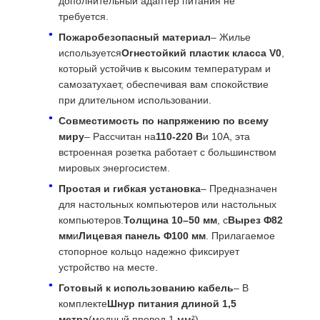
дополнительный адаптер питания не
требуется.
Пожаробезопасный материал
– Жилье
используется
Огнестойкий пластик класса V0
,
Наша
Контроль
Контактные
Новости
который устойчив к высоким температурам и
Фабрика
Качества
Данные
самозатухает, обеспечивая вам спокойствие
при длительном использовании.
Совместимость по напряжению по всему
миру
– Рассчитан на
110‑220 В
и 10А, эта
встроенная розетка работает с большинством
Все Случаи
Blog
Побеседуйте
мировых энергосистем.
Теперь
Простая и гибкая установка
– Предназначен
для настольных компьютеров или настольных
компьютеров.
Толщина 10–50 мм
, с
Вырез Φ82
настольная силовая втулка
мм
и
Лицевая панель Φ100 мм
. Прилагаемое
стопорное кольцо надежно фиксирует
Вытягиваемый розетка
устройство на месте.
Электрическая розетка для конференц-зала
Готовый к использованию кабель
– В
комплекте
Шнур питания длиной 1,5
Поп-ап сокет
метра
(медный провод 1 мм²) –