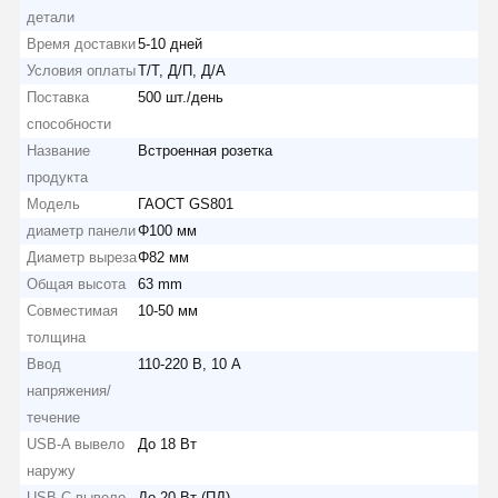
детали
Время доставки
5-10 дней
Условия оплаты
Т/Т, Д/П, Д/А
Поставка
500 шт./день
способности
Название
Встроенная розетка
продукта
Модель
ГАОСТ GS801
диаметр панели
Φ100 мм
Диаметр выреза
Φ82 мм
Общая высота
63 mm
Совместимая
10-50 мм
толщина
Ввод
110-220 В, 10 А
напряжения/
течение
USB-A вывело
До 18 Вт
наружу
USB-C вывело
До 20 Вт (ПД)