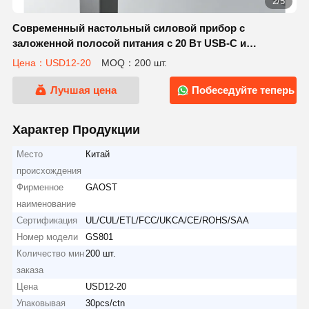
2/5
Современный настольный силовой прибор с
заложенной полосой питания с 20 Вт USB-C и
огнеупорным пластмассовым устройством для
Цена：USD12-20
MOQ：200 шт.
установки диаметром 82 мм
Лучшая цена
Побеседуйте теперь
Характер Продукции
Место
Китай
происхождения
Фирменное
GAOST
наименование
Сертификация
UL/CUL/ETL/FCC/UKCA/CE/ROHS/SAA
Номер модели
GS801
Количество мин
200 шт.
заказа
Цена
USD12-20
Упаковывая
30pcs/ctn