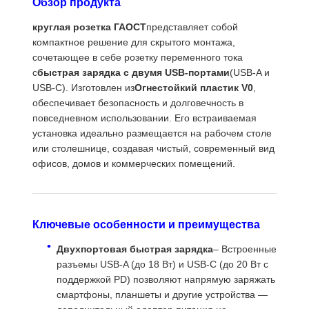
Обзор продукта
круглая розетка ГАОСТ
представляет собой
компактное решение для скрытого монтажа,
сочетающее в себе розетку переменного тока
с
быстрая зарядка с двумя USB-портами
(USB‑A и
USB‑C). Изготовлен из
Огнестойкий пластик V0
,
обеспечивает безопасность и долговечность в
повседневном использовании. Его встраиваемая
установка идеально размещается на рабочем столе
или столешнице, создавая чистый, современный вид
офисов, домов и коммерческих помещений.
Ключевые особенности и преимущества
Двухпортовая быстрая зарядка
– Встроенные
разъемы USB‑A (до 18 Вт) и USB‑C (до 20 Вт с
Главная
Продукция
Ролики
О Компании
поддержкой PD) позволяют напрямую заряжать
Страница
смартфоны, планшеты и другие устройства —