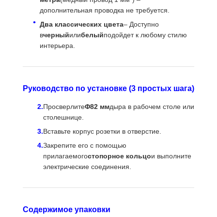
дополнительная проводка не требуется.
Сдвижная розетка
Два классических цвета
– Доступно
в
черный
или
белый
подойдет к любому стилю
Розетка с зажимом для стола
интерьера.
Удлинитель под стол
Организатор столовых кабелей
Руководство по установке (3 простых шага)
Встраиваемое USB-зарядное устройство
Просверлите
Φ82 мм
дыра в рабочем столе или
столешнице.
Аудиовизуальный бокс
Вставьте корпус розетки в отверстие.
Аксессуары для стола с регулируемой высотой
Закрепите его с помощью
прилагаемого
стопорное кольцо
и выполните
Загруженная линия питания
электрические соединения.
Аудиосистема Bluetooth для дивана
Диванная лампа для чтения
Содержимое упаковки