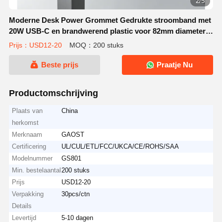
2/5
Moderne Desk Power Grommet Gedrukte stroomband met
20W USB-C en brandwerend plastic voor 82mm diameter
montage
Prijs：USD12-20
MOQ：200 stuks
Beste prijs
Praatje Nu
Productomschrijving
Plaats van
China
herkomst
Merknaam
GAOST
Certificering
UL/CUL/ETL/FCC/UKCA/CE/ROHS/SAA
Modelnummer
GS801
Min. bestelaantal
200 stuks
Prijs
USD12-20
Verpakking
30pcs/ctn
Details
Levertijd
5-10 dagen