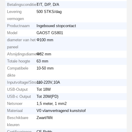
Betalingscondities
T/T, D/P, D/A
Levering
500 STKS/dag
vermogen
Productnaam
Ingebouwd stopcontact
Model
GAOST GS801
diameter van het
Φ100 mm
paneel
Afsnijdingsdiameter
Φ82 mm
Totale hoogte
63 mm
Compatibele
10-50 mm
dikte
Inputvoltage/Stroom
110-220V,10A
USB-Output
Tot 18W
USB-c Output
Tot 20W(PD)
Netsnoer
1,5 meter, 1 mm2
Materiaal
V0 vlamvertragend kunststof
Beschikbare
Zwart/Wit
kleuren
Certificeringen
CE,RoHs