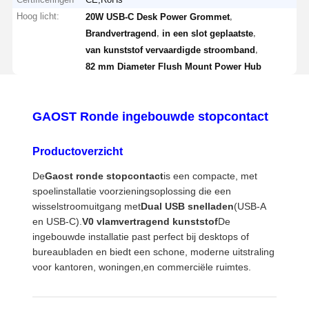
Hoog licht:
,
20W USB-C Desk Power Grommet
,
,
Brandvertragend
in een slot geplaatste
,
van kunststof vervaardigde stroomband
82 mm Diameter Flush Mount Power Hub
GAOST Ronde ingebouwde stopcontact
Productoverzicht
De
Gaost ronde stopcontact
is een compacte, met
spoelinstallatie voorzieningsoplossing die een
wisselstroomuitgang met
Dual USB snelladen
(USB-A
en USB-C).
V0 vlamvertragend kunststof
De
ingebouwde installatie past perfect bij desktops of
bureaubladen en biedt een schone, moderne uitstraling
voor kantoren, woningen,en commerciële ruimtes.