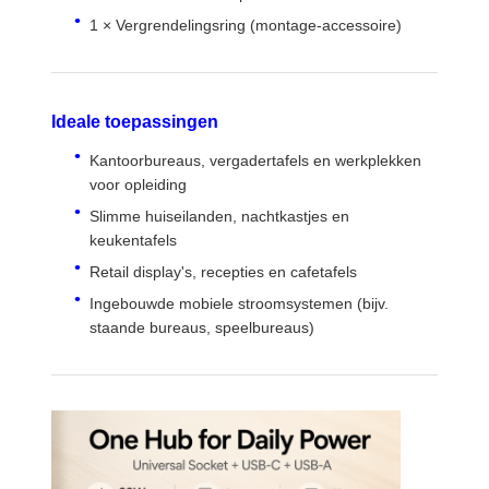
1 × Vergrendelingsring (montage-accessoire)
Schrijfkastclamp stopcontact
Onder het schrijfbord Power Strip
Ideale toepassingen
Tafelkabelorganisator
Kantoorbureaus, vergadertafels en werkplekken
Inbouw USB-oplader
voor opleiding
Slimme huiseilanden, nachtkastjes en
Audio Visuele Doos
keukentafels
Bureauaccessoires
Retail display's, recepties en cafetafels
Ingebouwde mobiele stroomsystemen (bijv.
Verwijderde stroomband
staande bureaus, speelbureaus)
Sofa Bluetooth-audiosysteem
Sofa-leeslamp