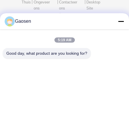
Thuis
Ongeveer
Contacteer
Desktop
ons
ons
Site
Sitemap
Privacybeleid
Gaosen
Kwaliteit
bureau stroomdoorvoer
Chinese Fabriek.Copyright © 2026
Shenzhen Gaost Hardware Co.,Ltd. All Rights Reserved.
5:19 AM
Good day, what product are you looking for?