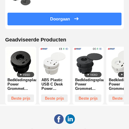
Doorgaan
Geadviseerde Producten
Bedkledingsplaats
ABS Plastic
Bedkledingsplaats
Bedkleding
Power
USB C Desk
Power
Power
Grommet
Power
Grommet
Grommet
Plug Socket
Grommet
Plug Socket
Plug Socke
20W USBA
Socket 82mm
20W USBA
20W USBA
Beste prijs
Beste prijs
Beste prijs
Beste pri
USBC Fast
Dia 240V
USBC Fast
USBC Fast
Charge
Charge
Charge