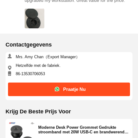
upgraded my workstation. Great value for the price.
Contactgegevens
Mrs. Amy Chan（Export Manager）
Hetzelfde met de fabriek.
86-13530706053
Praatje Nu
Krijg De Beste Prijs Voor
Moderne Desk Power Grommet Gedrukte
stroomband met 20W USB-C en brandwerend
plastic voor 82mm diameter montage