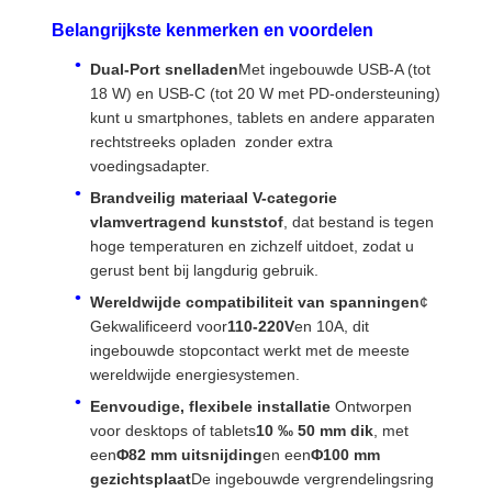
Belangrijkste kenmerken en voordelen
Dual-Port snelladen
Met ingebouwde USB-A (tot
18 W) en USB-C (tot 20 W met PD-ondersteuning)
kunt u smartphones, tablets en andere apparaten
rechtstreeks opladen  zonder extra
voedingsadapter.
Brandveilig materiaal
V-categorie
vlamvertragend kunststof
, dat bestand is tegen
hoge temperaturen en zichzelf uitdoet, zodat u
gerust bent bij langdurig gebruik.
Wereldwijde compatibiliteit van spanningen
¢
Gekwalificeerd voor
110-220V
en 10A, dit
ingebouwde stopcontact werkt met de meeste
wereldwijde energiesystemen.
Eenvoudige, flexibele installatie
️ Ontworpen
Thuis
Producten
Videos
Over Ons
voor desktops of tablets
10 ‰ 50 mm dik
, met
een
Φ82 mm uitsnijding
en een
Φ100 mm
gezichtsplaat
De ingebouwde vergrendelingsring