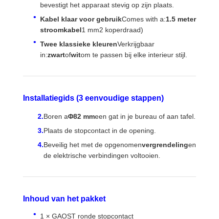
bevestigt het apparaat stevig op zijn plaats.
Kabel klaar voor gebruik
Comes with a:
1.5 meter
stroomkabel
1 mm2 koperdraad)
Fabrieksreis
Kwaliteitscont
Contacteer
Nieuws
Role
Ons
Twee klassieke kleuren
Verkrijgbaar
in:
zwart
of
wit
om te passen bij elke interieur stijl.
Installatiegids (3 eenvoudige stappen)
Alle Gevallen
Blog
Praatje Nu
Boren a
Φ82 mm
een gat in je bureau of aan tafel.
Plaats de stopcontact in de opening.
bureau stroomdoorvoer
Beveilig het met de opgenomen
vergrendeling
en
Vertrekbaar stopcontact
de elektrische verbindingen voltooien.
Conferentie-elektrisch stopcontact
Pop Up Socket Box
Inhoud van het pakket
Glijdende stopcontact
1 × GAOST ronde stopcontact