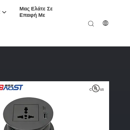
Μας Ελάτε Σε
α
Επαφή Με
USB-C Και Επιβραδυντικό Πλαστικό Για Τοποθέτηση Σε