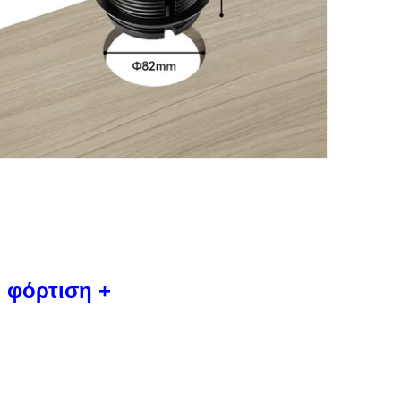
 φόρτιση +