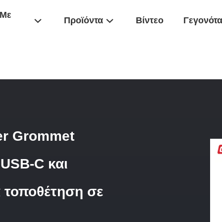
 Με
Προϊόντα
Βίντεο
Γεγονότ
/
Μοντέρνο Επιτραπέζιο Power Grommet Χωνευτό Πολύπριζο Με 20W 
er Grommet
 USB-C και
α τοποθέτηση σε