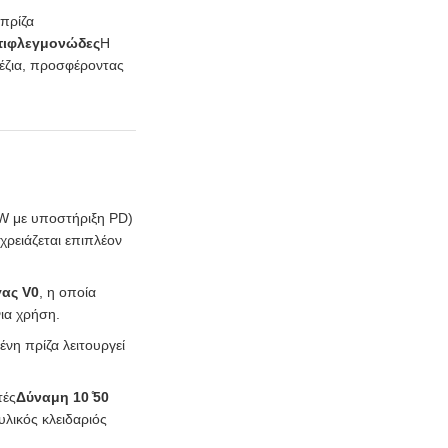
 πρίζα
τιφλεγμονώδες
Η
πέζια, προσφέροντας
W με υποστήριξη PD)
χρειάζεται επιπλέον
γας V0
, η οποία
ια χρήση.
νη πρίζα λειτουργεί
τές
Δύναμη 10 ̊50
λικός κλειδαριός