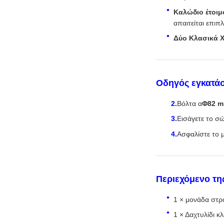
Καλώδιο έτοιμ
απαιτείται επιπ
Δύο Κλασικά 
Οδηγός εγκατάσ
Βόλτα α
Φ82 
Εισάγετε το σώ
Ασφαλίστε το μ
Περιεχόμενο τη
1 × μονάδα στ
1 × Δαχτυλίδι 