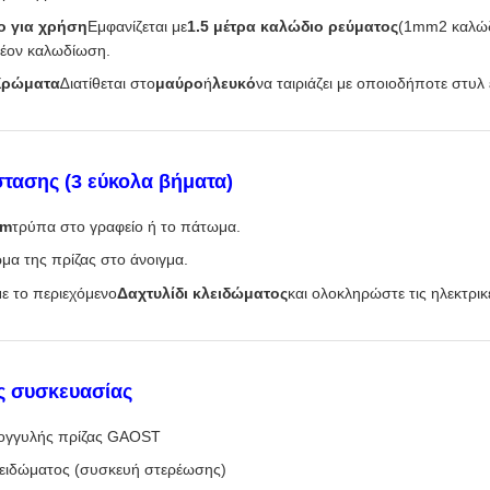
ο για χρήση
Εμφανίζεται με
1.5 μέτρα καλώδιο ρεύματος
(1mm2 καλώδι
λέον καλωδίωση.
Χρώματα
∆ιατίθεται στο
μαύρο
ή
λευκό
να ταιριάζει με οποιοδήποτε στυλ
τασης (3 εύκολα βήματα)
mm
τρύπα στο γραφείο ή το πάτωμα.
μα της πρίζας στο άνοιγμα.
ε το περιεχόμενο
Δαχτυλίδι κλειδώματος
και ολοκληρώστε τις ηλεκτρικ
ς συσκευασίας
ρογγυλής πρίζας GAOST
κλειδώματος (συσκευή στερέωσης)