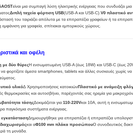
 GAOST
είναι μια συμπαγή λύση ηλεκτρικής ενέργειας που συνδυάζει μια
ματος
Διπλή ταχεία φόρτιση USB
(USB-A και USB-C).
V0 πλαστικό αν
στασή του ταιριάζει απόλυτα με τα επιτραπέζια γραφείων ή τα επιτρα
 εμφάνιση για γραφεία, σπίτιακαι εμπορικούς χώρους.
ριστικά και οφέλη
η με δύο θύρες
Η ενσωματωμένη USB-A (έως 18W) και USB-C (έως 20
να φορτίζετε άμεσα smartphones, tablets και άλλες συσκευές χωρίς να 
εύματος.
υτικό υλικό
∆ Χρησιμοποιήσεις κατοικιών
Πλαστικό με ανάμειξη φλό
ές θερμοκρασίες και αυτοσβήνει, παρέχοντάς σας ηρεμία για μακροχρόν
μβατότητα τάσης
∆οκιμάζεται για:
110-220V
και 10Α, αυτή η ενσωματωμέ
ερα παγκόσμια συστήματα ενέργειας.
η εγκατάσταση
∆ημιουργήθηκε για επιτραπέζια ή επιτραπέζια υπολογισ
διαχωρισμός
και α
Φ100 mm πλάκα προσώπου
Ο συνοδευτικός δακτυ
ερά τη μονάδα.