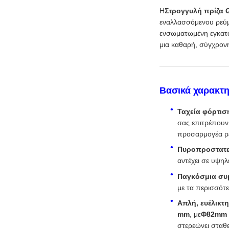
Η
Στρογγυλή πρίζα
εναλλασσόμενου ρεύ
ενσωματωμένη εγκατά
μια καθαρή, σύγχρονη
Βασικά χαρακτη
Ταχεία φόρτισ
σας επιτρέπουν 
προσαρμογέα ρ
Πυροπροστατε
αντέχει σε υψηλ
Παγκόσμια συ
με τα περισσότ
Απλή, ευέλικτ
mm
, με
Φ82mm 
στερεώνει σταθ