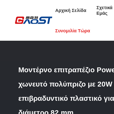
Σχετικά
Αρχική Σελίδα
Εμάς
Αρχική Σελίδα
/
Προϊόντα
/
Ηλεκτρικός Δακτύλιος Γραφείου
Συνομιλία Τώρα
Διάμετρο 82 Mm
Μοντέρνο επιτραπέζιο Pow
χωνευτό πολύπριζο με 20W
επιβραδυντικό πλαστικό γι
διάμετρο 82 mm