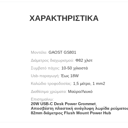
ΧΑΡΑΚΤΗΡΙΣΤΙΚΆ
Μοντέλο:
GAOST GS801
Διάμετρος διαχωρισμού:
Φ82 χλστ
Συμβατό πάχος:
10-50 χιλιοστά
Usb-παραγωγή:
Έως 18W
Καλώδιο τροφοδοσίας:
1,5 μέτρο, 1 mm2
Διαθέσιμα χρώματα:
Μαύρο/Λευκό
Επισημαίνω:
20W USB-C Desk Power Grommet
,
Αποσβέστη πλαστική ανάγλυφη λωρίδα ρεύματο
82mm διάμετρος Flush Mount Power Hub