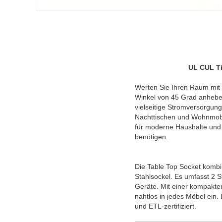
UL CUL Ti
Werten Sie Ihren Raum mit d
Winkel von 45 Grad anheben
vielseitige Stromversorgungs
Nachttischen und Wohnmobil
für moderne Haushalte und 
benötigen.
Die Table Top Socket kombin
Stahlsockel. Es umfasst 2 
Geräte. Mit einer kompakte
nahtlos in jedes Möbel ein. 
und ETL-zertifiziert.