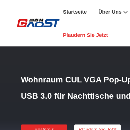
Startseite
Über Uns
Startseite
/
Produkte
/
Pop-Up-Socket-Box
/
Wohnraum CUL
Plaudern Sie Jetzt
Wohnraum CUL VGA Pop-Up
USB 3.0 für Nachttische und
Bestpreis
Plaudern Sie Jetzt