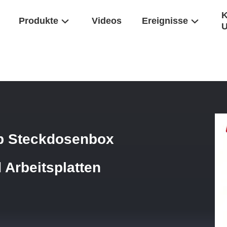
K
Produkte
Videos
Ereignisse
 VGA Pop-Up Steckdosenbox USB 3.0 Für Nachttische Und Arbeitspl
 Steckdosenbox
 Arbeitsplatten