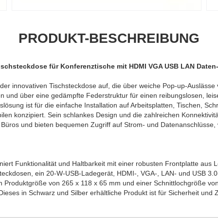
PRODUKT-BESCHREIBUNG
schsteckdose für Konferenztische mit HDMI VGA USB LAN Daten
er innovativen Tischsteckdose auf, die über weiche Pop-up-Auslässe ve
 und über eine gedämpfte Federstruktur für einen reibungslosen, leis
lösung ist für die einfache Installation auf Arbeitsplatten, Tischen, Sch
en konzipiert. Sein schlankes Design und die zahlreichen Konnektivit
Büros und bieten bequemen Zugriff auf Strom- und Datenanschlüsse, 
iert Funktionalität und Haltbarkeit mit einer robusten Frontplatte aus
Steckdosen, ein 20-W-USB-Ladegerät, HDMI-, VGA-, LAN- und USB 3.0-A
n Produktgröße von 265 x 118 x 65 mm und einer Schnittlochgröße von
Dieses in Schwarz und Silber erhältliche Produkt ist für Sicherheit und 